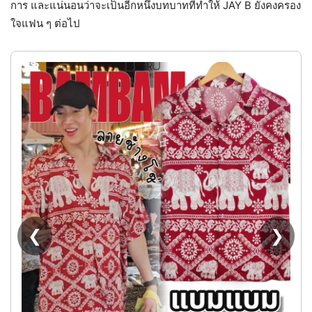
การ และแน่นอนว่าจะเป็นอีกหนึ่งบทบาทที่ทำให้ JAY B ยังคงครอง
ใจแฟน ๆ ต่อไป
❮
❯