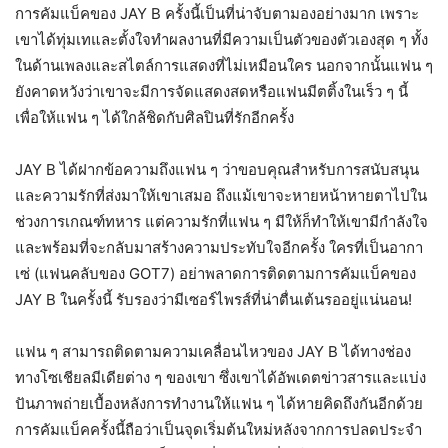
การคัมแบ็คของ JAY B ครั้งนี้เป็นที่น่าจับตามองอย่างมาก เพราะ
เขาได้ทุ่มเทและตั้งใจทำผลงานที่มีความเป็นตัวของตัวเองสุด ๆ ทั้ง
ในด้านเพลงและสไตล์การแสดงที่ไม่เหมือนใคร นอกจากนั้นแฟน ๆ
ยังคาดหวังว่าเขาจะมีการจัดแสดงสดหรือแฟนมีตติ้งในเร็ว ๆ นี้
เพื่อให้แฟน ๆ ได้ใกล้ชิดกับศิลปินที่รักอีกครั้ง
JAY B ได้ฝากข้อความถึงแฟน ๆ ว่าขอบคุณสำหรับการสนับสนุน
และความรักที่ส่งมาให้เขาเสมอ ถึงแม้เขาจะหายหน้าหายตาไปใน
ช่วงการเกณฑ์ทหาร แต่ความรักที่แฟน ๆ มีให้ก็ทำให้เขามีกำลังใจ
และพร้อมที่จะกลับมาสร้างความประทับใจอีกครั้ง ใครที่เป็นอากา
เซ่ (แฟนคลับของ GOT7) อย่าพลาดการติดตามการคัมแบ็คของ
JAY B ในครั้งนี้ รับรองว่ามีเซอร์ไพรส์ที่น่าตื่นเต้นรออยู่แน่นอน!
แฟน ๆ สามารถติดตามความเคลื่อนไหวของ JAY B ได้ทางช่อง
ทางโซเชียลมีเดียต่าง ๆ ของเขา ซึ่งเขาได้อัพเดตข่าวสารและแบ่ง
ปันภาพถ่ายเบื้องหลังการทำงานให้แฟน ๆ ได้หายคิดถึงกันอีกด้วย
การคัมแบ็คครั้งนี้ถือว่าเป็นจุดเริ่มต้นใหม่หลังจากการปลดประจำ