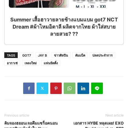
Summer เสื้อฮาวายลายช้างแบมแบม got7 NCT
Dream #ผ้าไหมอิตาลี ผลิตจากไทย ผ้าใส่สบาย
ลายสวย? ??
TAGS
GOT7
JAY B
ข่าวศิลปิน
คัมแบ็ค
ปลดประจำการ
อากาเซ่
เพลงใหม่
แฟนมีตติ้ง
Previous article
Next article
คิมจองฮยอนเจอคึมแซร็อคนอน
เอกสาร HYBE หลุดเผย! EXO