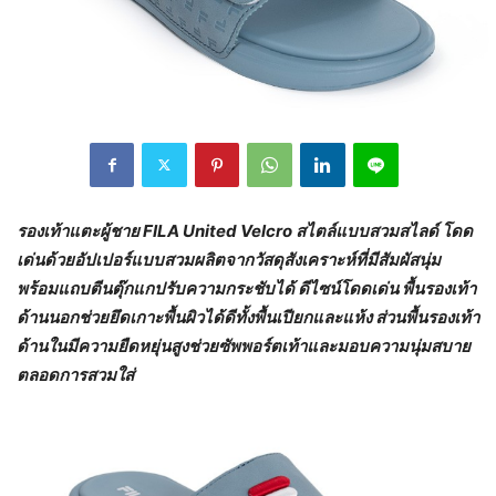
รองเท้าแตะผู้ชาย
FILA United Velcro สไตล์แบบสวมสไลด์ โดด
เด่นด้วยอัปเปอร์แบบสวมผลิตจากวัสดุสังเคราะห์ที่มีสัมผัสนุ่ม
พร้อมแถบตีนตุ๊กแกปรับความกระชับได้ ดีไซน์โดดเด่น พื้นรองเท้า
ด้านนอกช่วยยึดเกาะพื้นผิวได้ดีทั้งพื้นเปียกและแห้ง ส่วนพื้นรองเท้า
ด้านในมีความยืดหยุ่นสูงช่วยซัพพอร์ตเท้าและมอบความนุ่มสบาย
ตลอดการสวมใส่