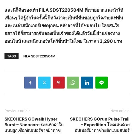
และนี่ก็คือรองเท้า
FILA SDST220504M
ที่เราอยากแนะนำให้
เพื่อนๆ ได้รู้จักในครั้งนี้ ก็หวังว่าจะเป็นที่ชื่นชอบถูกใจสายแฟชั่น
และเหล่าสนีกเกอร์เฮดทุกคน หลังจากที่ได้ชมจบไป ใครสนใจ
อยากได้ก็สามารถจับจองเป็นเจ้าของได้แล้ววันนี้ ผ่านช่องทาง
ออนไลน์ และสนีกเกอร์สโตร์ชั้นนำในไทย ในราคา
3,290 บาท
TAGS
FILA SDST220504M
Previous article
Next article
SKECHERS GOwalk Hyper
SKECHERS GOrun Pulse Trail
Burst – Nanocore รองเท้าผ้าใบ
– Expedition โดดเด่นด้วย
แบบผูกเชือกอัปเปอร์จากผ้าตาข
อัปเปอร์ผ้าตาข่ายถักแบบสปอร์