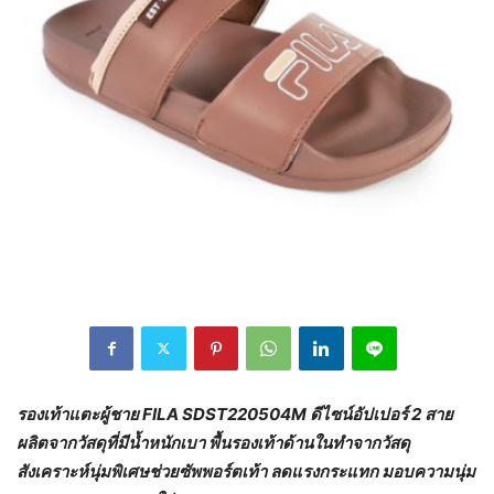
รองเท้าแตะผู้ชาย
FILA SDST220504M ดีไซน์อัปเปอร์ 2 สาย
ผลิตจากวัสดุที่มีน้ำหนักเบา พื้นรองเท้าด้านในทำจากวัสดุ
สังเคราะห์นุ่มพิเศษช่วยซัพพอร์ตเท้า ลดแรงกระแทก มอบความนุ่ม