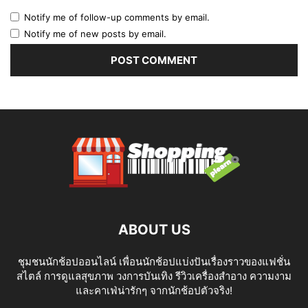
Notify me of follow-up comments by email.
Notify me of new posts by email.
ABOUT US
ชุมชนนักช้อปออนไลน์ เพื่อนนักช้อปแบ่งปันเรื่องราวของแฟชั่น
สไตล์ การดูแลสุขภาพ วงการบันเทิง รีวิวเครื่องสำอาง ความงาม
และคาเฟ่น่ารักๆ จากนักช้อปตัวจริง!