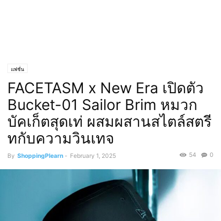
แฟชั่น
FACETASM x New Era เปิดตัว
Bucket-01 Sailor Brim หมวก
บัคเก็ตสุดเท่ ผสมผสานสไตล์สตรี
ทกับความวินเทจ
54
0
By
ShoppingPlearn
-
February 1, 2025