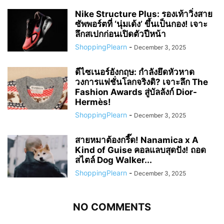
Nike Structure Plus: รองเท้าวิ่งสาย
ซัพพอร์ตที่ ‘นุ่มเด้ง’ ขึ้นเป็นกอง! เจาะ
ลึกสเปกก่อนเปิดตัวปีหน้า
ShoppingPlearn
-
December 3, 2025
ดีไซเนอร์อังกฤษ: กำลังยึดหัวหาด
วงการแฟชั่นโลกจริงดิ? เจาะลึก The
Fashion Awards สู่บัลลังก์ Dior-
Hermès!
ShoppingPlearn
-
December 3, 2025
สายหมาต้องกรี๊ด! Nanamica x A
Kind of Guise คอลแลบสุดปัง! ถอด
สไตล์ Dog Walker...
ShoppingPlearn
-
December 3, 2025
NO COMMENTS