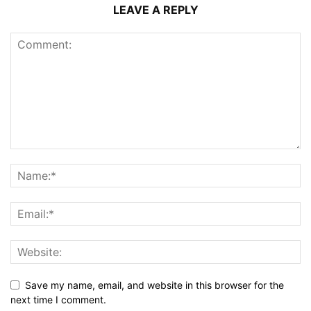
LEAVE A REPLY
Save my name, email, and website in this browser for the
next time I comment.