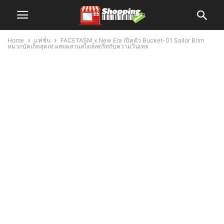
Home
แฟชั่น
FACETASM x New Era เปิดตัว Bucket-01 Sailor Brim
หมวกบัคเก็ตสุดเท่ ผสมผสานสไตล์สตรีทกับความวินเทจ