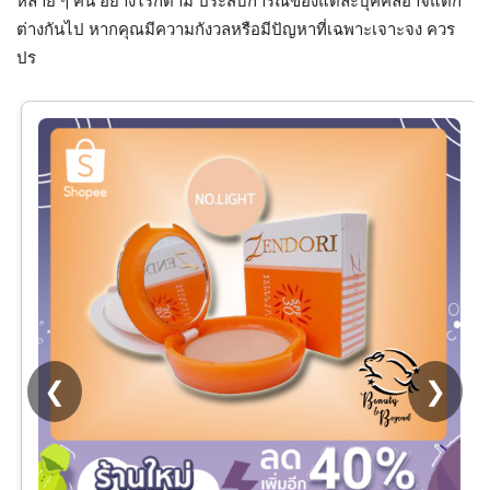
หลาย ๆ คน อย่างไรก็ตาม ประสบการณ์ของแต่ละบุคคลอาจแตก
ต่างกันไป หากคุณมีความกังวลหรือมีปัญหาที่เฉพาะเจาะจง ควร
ปร
❮
❯