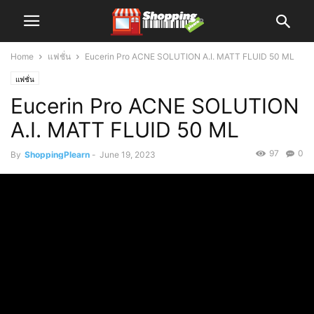
Home
แฟชั่น
Eucerin Pro ACNE SOLUTION A.I. MATT FLUID 50 ML
แฟชั่น
Eucerin Pro ACNE SOLUTION
A.I. MATT FLUID 50 ML
97
0
By
ShoppingPlearn
-
June 19, 2023