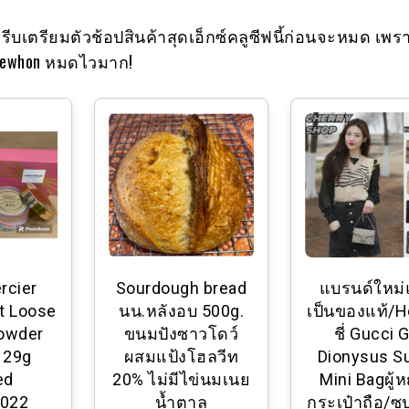
รีบเตรียมตัวช้อปสินค้าสุดเอ็กซ์คลูซีฟนี้ก่อนจะหมด เพ
Erewhon หมดไวมาก!
rcier
Sourdough bread
แบรนด์ใหม
t Loose
นน.หลังอบ 500g.
เป็นของแท้/H
Powder
ขนมปังซาวโดว์
ชี่ Gucci 
 29g
ผสมแป้งโฮลวีท
Dionysus S
ed
20% ไม่มีไข่นมเนย
Mini Bagผู้ห
2022
น้ำตาล
กระเป๋าถือ/ซุ