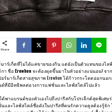
Share
ร์มาร์เก็ตที่ไม่ได้แค่ขายของกิน แต่ยังเป็นตัวแทนของไลฟ
กา ชื่อ
Erewhon
จะต้องผุดขึ้นมาในหัวอย่างแน่นอน! จากจ
ปอร์มาร์เก็ตสายสุขภาพ Erewhon ได้ก้าวกระโดดออกนอ
์ที่มีอิทธิพลต่อวงการแฟชั่นและไลฟ์สไตล์ไปแล้ว
n ได้พาแบรนด์ของตัวเองไปถึงปารีสกับโปรเจ็กต์สุดพิเศษร
่นและไลฟ์สไตล์ชื่อดังในปารีสที่คนรักความคูลต้องรู้จัก