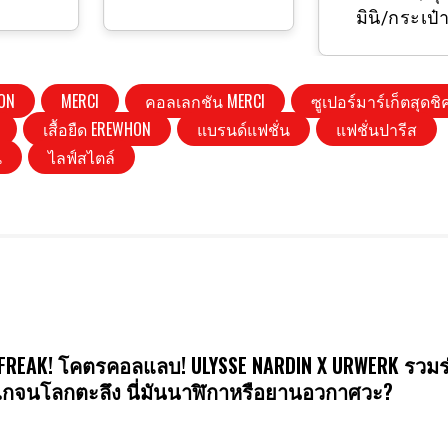
มินิ/กระเป๋
ON
MERCI
คอลเลกชัน MERCI
ซูเปอร์มาร์เก็ตสุดชิ
เสื้อยืด EREWHON
แบรนด์แฟชั่น
แฟชั่นปารีส
น
ไลฟ์สไตล์
FREAK! โคตรคอลแลบ! ULYSSE NARDIN X URWERK รวมร
กจนโลกตะลึง นี่มันนาฬิกาหรือยานอวกาศวะ?