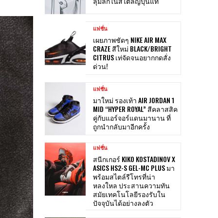
ลุ่มลึกในสไตล์ญี่ปุ่นแท้
แฟชั่น
เผยภาพชัดๆ NIKE AIR MAX
CRAZE สีใหม่ BLACK/BRIGHT
CITRUS เท่จัดจนอยากกดสั่ง
ด่วน!
แฟชั่น
มาใหม่ รองเท้า AIR JORDAN 1
MID “HYPER ROYAL” สีคลาสสิค
คู่กับแอร์จอร์แดนมานาน ที่
ถูกนำกลับมาอีกครั้ง
แฟชั่น
สนีกเกอร์ KIKO KOSTADINOV X
ASICS HS2-S GEL-MC PLUS มา
พร้อมสไตล์รีโทรที่น่า
หลงใหล ประสานความทัน
สมัยเทคโนโลยีรองรับใน
ปัจจุบันได้อย่างลงตัว