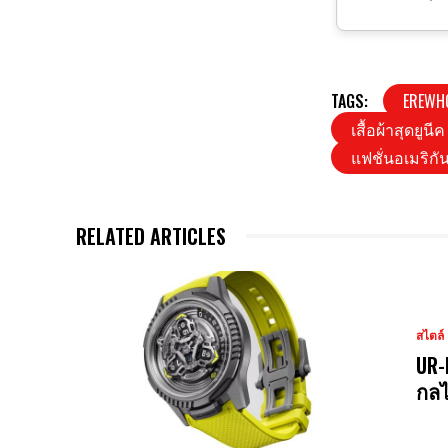
TAGS:
EREWH
เสื้อผ้าสุดยูนีค
แฟชั่นอเมริกั
RELATED ARTICLES
สไตล์
UR-
กลไ