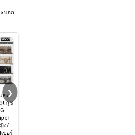
ราะบอก
❯
่และ
ot กุช
GG
uper
ญิง/
ปเปอร์