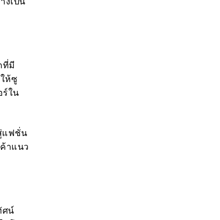
่างเป็น
ี่มี
ห้ซู
อร์ใน
่แฟชั่น
ินค้าแนว
ัศน์