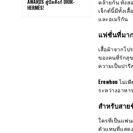
AWARDS สู่บัลลังก์ DIOR-
คล้ายกัน ทั้งส
HERMÈS!
เจ็กต์นี้มีทั้
และอเมริกัน
แฟชั่นที่มาก
เสื้อผ้าจากโปร
ของคนที่รักสุ
ความเป็นปารีส
Erewhon
ไม่เพ
ระหว่างอาหาร
สำหรับสายช
ใครที่เป็นแฟนค
ตัวแทนที่แสดงใ