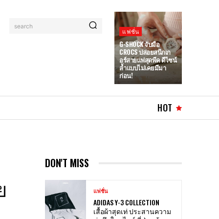
search
แฟชั่น
G-SHOCK จับมือ
CROCS ปล่อยสนีกเก
อร์สายแฟสุดพีค ดีไซน์
ล้ำแบบไม่เคยมีมา
ก่อน!
HOT
DON'T MISS
ย
แฟชั่น
ADIDAS Y-3 COLLECTION
เสื้อผ้าสุดเท่ ประสานความ