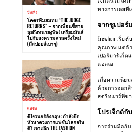
เจ็กต์นี้ไม่ได
ทางการเลยทีเ
บันเทิง
โคตรทีมสมทบ “THE JUDGE
จากซูเปอร์ม
RETURNS” – จากเพื่อนซี้สาย
ลุยถึงทนายงูพิษ! เตรียมมันส์
ไปกับสงครามศาลครั้งใหม่
Erewhon เริ่ม
(มีสปอยล์เบาๆ)
คุณภาพ แต่ด้
เปอร์มาร์เก็ต
แอลเอ
เมื่อความนิยม
ด้วยการออกสินค
สตรีทแวร์ที่ข
แฟชั่น
โปรเจ็กต์กั
ดีไซเนอร์อังกฤษ: กำลังยึด
หัวหาดวงการแฟชั่นโลกจริง
การร่วมมือกับ 
ดิ? เจาะลึก THE FASHION