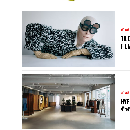
สไตล์
TIL
FIL
สไตล์
HYP
ซีฟ