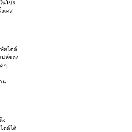
้าในโปร
ั่งเศส
ลฟ์สไตล์
สน่ห์ของ
ุดๆ
สาน
ึ่ง
ไตล์ได้