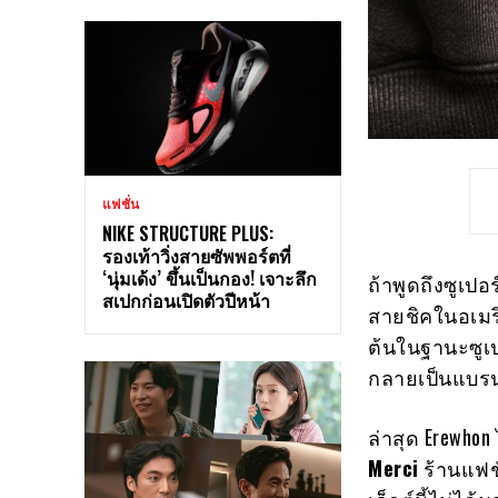
แฟชั่น
NIKE STRUCTURE PLUS:
รองเท้าวิ่งสายซัพพอร์ตที่
‘นุ่มเด้ง’ ขึ้นเป็นกอง! เจาะลึก
ถ้าพูดถึงซูเปอ
สเปกก่อนเปิดตัวปีหน้า
สายชิคในอเมริ
ต้นในฐานะซูเ
กลายเป็นแบรนด
ล่าสุด Erewho
Merci
ร้านแฟชั