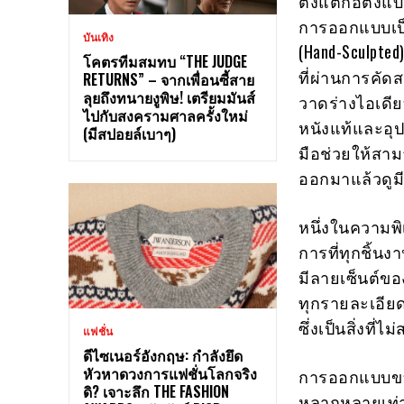
ตั้งแต่ก่อตั้
การออกแบบเป็น
บันเทิง
(Hand-Sculpte
โคตรทีมสมทบ “THE JUDGE
ที่ผ่านการคัด
RETURNS” – จากเพื่อนซี้สาย
ลุยถึงทนายงูพิษ! เตรียมมันส์
วาดร่างไอเดียบ
ไปกับสงครามศาลครั้งใหม่
หนังแท้และอุป
(มีสปอยล์เบาๆ)
มือช่วยให้สาม
ออกมาแล้วดูมี
หนึ่งในความพิ
การที่ทุกชิ้น
มีลายเซ็นต์ขอ
ทุกรายละเอียด
ซึ่งเป็นสิ่งที
แฟชั่น
ดีไซเนอร์อังกฤษ: กำลังยึด
หัวหาดวงการแฟชั่นโลกจริง
การออกแบบของ 
ดิ? เจาะลึก THE FASHION
หลากหลายเท่