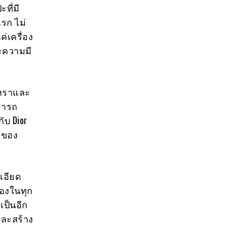
ที่มี
แรก ไม่
่เครื่อง
ละความมี
ูหราและ
ามารถ
บ Dior
ารของ
เอียด
่องในทุก
เป็นอีก
งและสร้าง