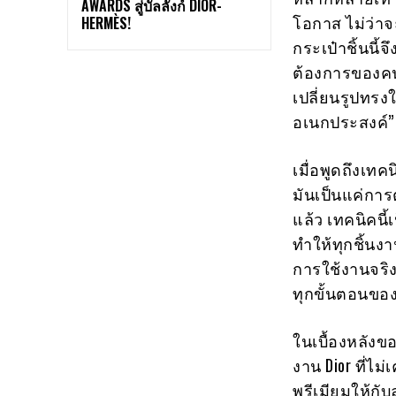
AWARDS สู่บัลลังก์ DIOR-
โอกาส ไม่ว่า
HERMÈS!
กระเป๋าชิ้นนี้
ต้องการของค
เปลี่ยนรูปทรง
อเนกประสงค์” 
เมื่อพูดถึงเท
มันเป็นแค่การ
แล้ว เทคนิคนี
ทำให้ทุกชิ้นง
การใช้งานจริงห
ทุกขั้นตอนขอ
ในเบื้องหลังขอ
งาน Dior ที่ไ
พรีเมียมให้กั