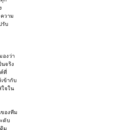
ง
ทุกความ
รับ
ะมองว่า
็นจริง
ที่
เข้ากับ
ส่ใจใน
่นของทีม
ะดับ
ดิม