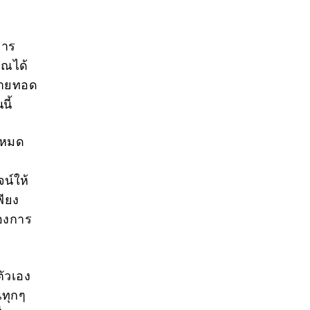
การ
คุณได้
ถ่ายทอด
นี้
ปหมด
จน์ให้
พียง
องการ
ัวเอง
นทุกๆ