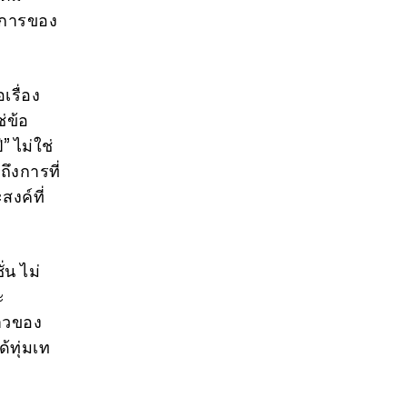
งการของ
รื่อง
่ข้อ
” ไม่ใช่
ึงการที่
งค์ที่
่น ไม่
ะ
ราวของ
้ทุ่มเท