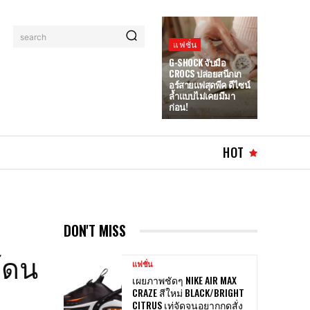
search
แฟชั่น
G-SHOCK จับมือ
CROCS ปล่อยสนีกเก
อร์สายแฟสุดพีค ดีไซน์
ล้ำแบบไม่เคยมีมา
ก่อน!
HOT
DON'T MISS
่โดน
แฟชั่น
เผยภาพชัดๆ NIKE AIR MAX
CRAZE สีใหม่ BLACK/BRIGHT
CITRUS เท่จัดจนอยากกดสั่ง