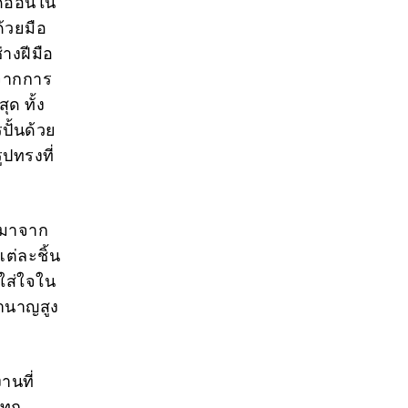
ดอ่อนใน
ด้วยมือ
างฝีมือ
นจากการ
ุด ทั้ง
ปั้นด้วย
ปทรงที่
ี่มาจาก
ต่ละชิ้น
ใส่ใจใน
ชำนาญสูง
านที่
ทุก