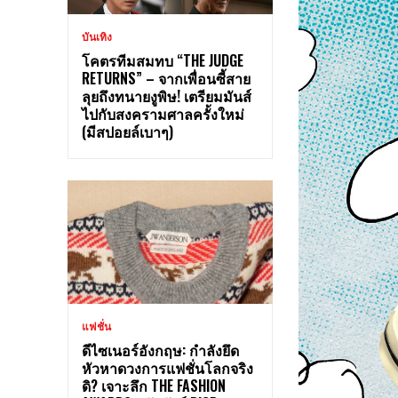
บันเทิง
โคตรทีมสมทบ “THE JUDGE
RETURNS” – จากเพื่อนซี้สาย
ลุยถึงทนายงูพิษ! เตรียมมันส์
ไปกับสงครามศาลครั้งใหม่
(มีสปอยล์เบาๆ)
แฟชั่น
ดีไซเนอร์อังกฤษ: กำลังยึด
หัวหาดวงการแฟชั่นโลกจริง
ดิ? เจาะลึก THE FASHION