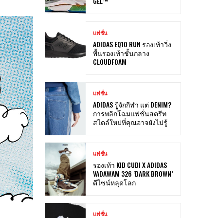
GEL™
แฟชั่น
ADIDAS EQ10 RUN รองเท้าวิ่ง
พื้นรองเท้าชั้นกลาง
CLOUDFOAM
แฟชั่น
ADIDAS รู้จักกีฬา แต่ DENIM?
การพลิกโฉมแฟชั่นสตรีท
สไตล์ใหม่ที่คุณอาจยังไม่รู้
แฟชั่น
รองเท้า KID CUDI X ADIDAS
VADAWAM 326 ‘DARK BROWN’
ดีไซน์หลุดโลก
แฟชั่น