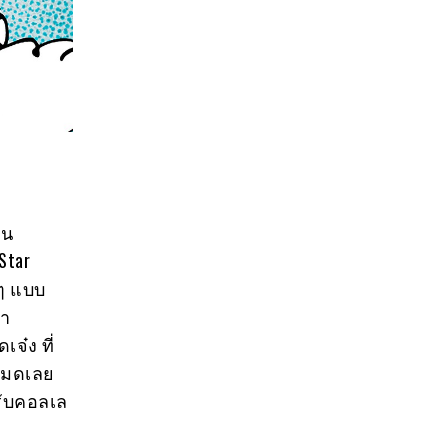
าน
Star
งๆ แบบ
มา
จ๋ง ที่
วหมดเลย
หรับคอลเล