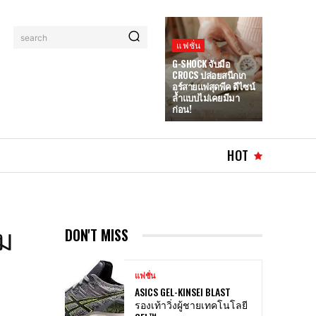
search
แฟชั่น
G-SHOCK จับมือ
CROCS ปล่อยสนีกเก
อร์สายแฟสุดพีค ดีไซน์
ล้ำแบบไม่เคยมีมา
ก่อน!
HOT
วม
DON'T MISS
แฟชั่น
ASICS GEL-KINSEI BLAST
รองเท้าวิ่งผู้ชายเทคโนโลยี