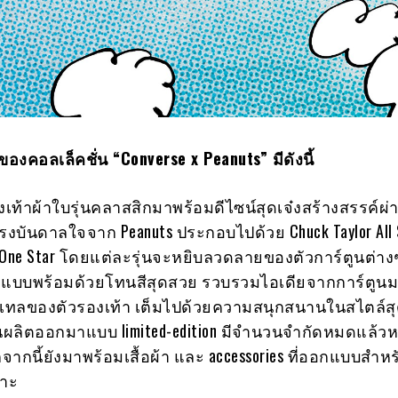
ของคอลเล็คชั่น
“Converse x Peanuts” มีดังนี้
้าผ้าใบรุ่นคลาสสิกมาพร้อมดีไซน์สุดเจ๋งสร้างสรรค์ผ่
บันดาลใจจาก Peanuts ประกอบไปด้วย Chuck Taylor All 
 One Star โดยแต่ละรุ่นจะหยิบลวดลายของตัวการ์ตูนต่า
แบบพร้อมด้วยโทนสีสุดสวย รวบรวมไอเดียจากการ์ตูน
เทลของตัวรองเท้า เต็มไปด้วยความสนุกสนานในสไตล์สุดเ
ุ่นผลิตออกมาแบบ limited-edition มีจำนวนจำกัดหมดแล้
กจากนี้ยังมาพร้อมเสื้อผ้า และ accessories ที่ออกแบบสำ
พาะ