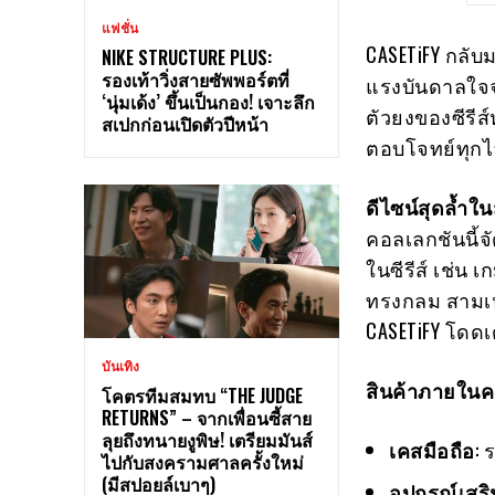
แฟชั่น
CASETiFY กลับ
NIKE STRUCTURE PLUS:
รองเท้าวิ่งสายซัพพอร์ตที่
แรงบันดาลใจจา
‘นุ่มเด้ง’ ขึ้นเป็นกอง! เจาะลึก
ตัวยงของซีรีส์
สเปกก่อนเปิดตัวปีหน้า
ตอบโจทย์ทุกไ
ดีไซน์สุดล้ำใ
คอลเลกชันนี้จ
ในซีรีส์ เช่น
ทรงกลม สามเหลี
CASETiFY โดดเ
บันเทิง
สินค้าภายในค
โคตรทีมสมทบ “THE JUDGE
RETURNS” – จากเพื่อนซี้สาย
ลุยถึงทนายงูพิษ! เตรียมมันส์
เคสมือถือ
: 
ไปกับสงครามศาลครั้งใหม่
(มีสปอยล์เบาๆ)
อุปกรณ์เสริ