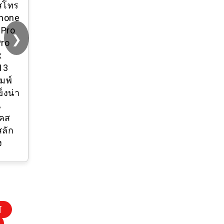
สโทร
We Are Groot
Phone
Pattern Case แม่
6Pro
เหล็กดูด Black &
❯
Pro
Sliver Mirror
x
IPhone Case
13
IPhone 16 15 14
มพ์
13 12 Pro Max
็งน่า
Plus Hard Back
น
Case Cover พร้อม
เคส
กล่องแกะสลักโลโก้
ลัก
ง
T