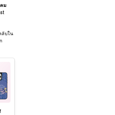
าคม
ast
คลับใน
าก
f
Casetify X Marvels