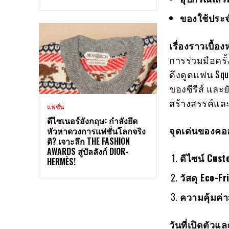
ของใช้ประจ
เรื่องราวเบื้อง
การร่วมมือครั้
ดึงดูดแฟน Squ
ของซีรีส์ และ
สร้างสรรค์และ
แฟชั่น
ดีไซเนอร์อังกฤษ: กำลังยึด
จุดเด่นของคอล
หัวหาดวงการแฟชั่นโลกจริง
ดิ? เจาะลึก THE FASHION
AWARDS สู่บัลลังก์ DIOR-
ดีไซน์ Cust
HERMÈS!
วัสดุ Eco-Fr
ความคุ้มค่า
วันที่เปิดตัว