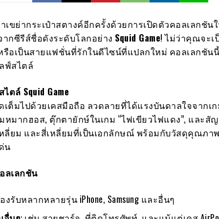
มาเขย่ากระเป๋าสตางค์อีกครั้งด้วยการเปิดตัวคอลเลกชันใหม
กซีรีส์ชื่อดังระดับโลกอย่าง
Squid Game
! ไม่ว่าคุณจะ
หรือเป็นสายแฟชั่นที่รักในดีไซน์ที่แปลกใหม่ คอลเลกชันนี
ลฟ์สไตล์
นสไตล์ Squid Game
ัดเต็มไปด้วยเคสมือถือ ลวดลายที่ได้แรงบันดาลใจจากเก
 เกมหมากฮอส, ตุ๊กตายักษ์ในเกม “ไฟเขียวไฟแดง”, และสัญ
่ยม และสี่เหลี่ยมที่เป็นเอกลักษณ์ พร้อมกับวัสดุคุณภาพส
ด่น
อลเลกชัน
รองรับหลากหลายรุ่น iPhone, Samsung และอื่นๆ
มอื่นๆ
: เช่น สายชาร์จ, ที่ติดโทรศัพท์, และแม้แต่เคส AirP