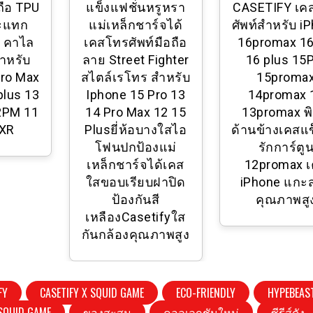
ถือ TPU
แข็งแฟชั่นหรูหรา
CASETIFY เค
ระแทก
แม่เหล็กชาร์จได้
ศัพท์สําหรับ i
 คาไล
เคสโทรศัพท์มือถือ
16promax 1
าหรับ
ลาย Street Fighter
16 plus 15
Pro Max
สไตล์เรโทร สําหรับ
15proma
plus 13
Iphone 15 Pro 13
14promax 
2PM 11
14 Pro Max 12 15
13promax พิ
XR
Plusยี่ห้อบางใสไอ
ด้านข้างเคสแข
โฟนปกป้องแม่
รักการ์ตู
เหล็กชาร์จได้เคส
12promax 
ใสขอบเรียบฝาปิด
iPhone แกะส
ป้องกันสี
คุณภาพสู
เหลืองCasetifyใส
กันกล้องคุณภาพสูง
FY
CASETIFY X SQUID GAME
ECO-FRIENDLY
HYPEBEAS
SQUID GAME
ของสะสม
คอลเลกชันใหม่
ซีรีส์ดัง