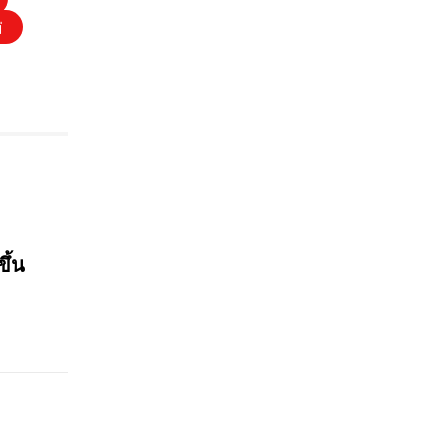
่
ขึ้น