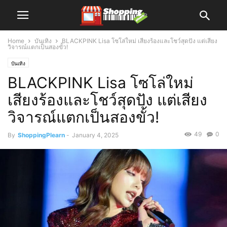
Home
บันเทิง
BLACKPINK Lisa โซโล่ใหม่ เสียงร้องและโชว์สุดปัง แต่เสียง
วิจารณ์แตกเป็นสองขั้ว!
บันเทิง
BLACKPINK Lisa โซโล่ใหม่
เสียงร้องและโชว์สุดปัง แต่เสียง
วิจารณ์แตกเป็นสองขั้ว!
49
0
By
ShoppingPlearn
-
January 4, 2025