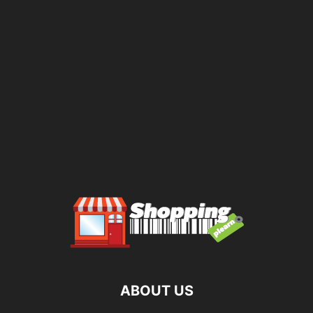
ABOUT US