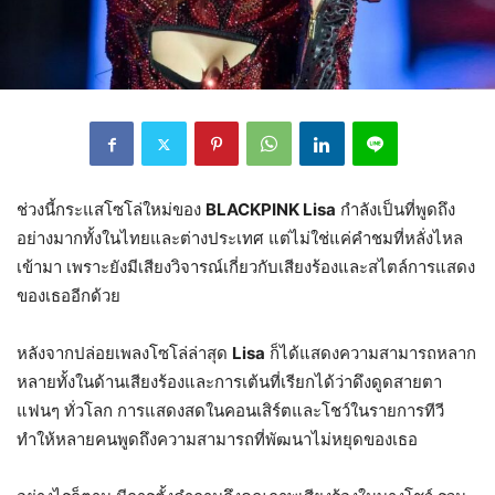
ช่วงนี้กระแสโซโล่ใหม่ของ
BLACKPINK Lisa
กำลังเป็นที่พูดถึง
อย่างมากทั้งในไทยและต่างประเทศ แต่ไม่ใช่แค่คำชมที่หลั่งไหล
เข้ามา เพราะยังมีเสียงวิจารณ์เกี่ยวกับเสียงร้องและสไตล์การแสดง
ของเธออีกด้วย
หลังจากปล่อยเพลงโซโล่ล่าสุด
Lisa
ก็ได้แสดงความสามารถหลาก
หลายทั้งในด้านเสียงร้องและการเต้นที่เรียกได้ว่าดึงดูดสายตา
แฟนๆ ทั่วโลก การแสดงสดในคอนเสิร์ตและโชว์ในรายการทีวี
ทำให้หลายคนพูดถึงความสามารถที่พัฒนาไม่หยุดของเธอ