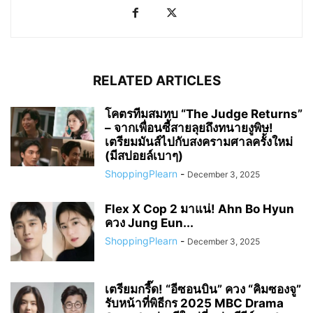
RELATED ARTICLES
โคตรทีมสมทบ “The Judge Returns”
– จากเพื่อนซี้สายลุยถึงทนายงูพิษ!
เตรียมมันส์ไปกับสงครามศาลครั้งใหม่
(มีสปอยล์เบาๆ)
ShoppingPlearn
-
December 3, 2025
Flex X Cop 2 มาแน่! Ahn Bo Hyun
ควง Jung Eun...
ShoppingPlearn
-
December 3, 2025
เตรียมกรี๊ด! “อีซอนบิน” ควง “คิมซองจู”
รับหน้าที่พิธีกร 2025 MBC Drama