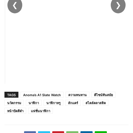
❮
❯
Louis Montini (Old West Revive) เข็มขัดผู้ชาย
หนังวัวแท้หัวหมุน Pull-up ขัดผิว Men Belts
MGN251
TAGS
Anoma’s A1 Slate Watch
ความทนทาน
ดีไซน์ทันสมัย
นวัตกรรม
นาฬิกา
นาฬิกาหรู
ลักแคร์
สไตล์คลาสสิค
หน้าปัดสีดำ
แฟชั่นนาฬิกา