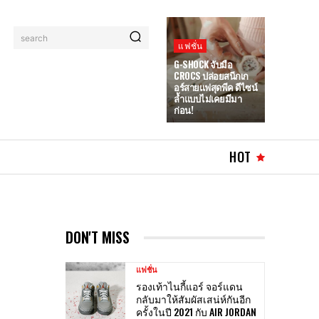
search
แฟชั่น
G-SHOCK จับมือ
CROCS ปล่อยสนีกเก
อร์สายแฟสุดพีค ดีไซน์
ล้ำแบบไม่เคยมีมา
ก่อน!
HOT
DON'T MISS
แฟชั่น
รองเท้าไนกี้แอร์ จอร์แดน
กลับมาให้สัมผัสเสน่ห์กันอีก
ครั้งในปี 2021 กับ AIR JORDAN