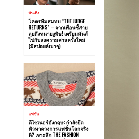
บันเทิง
โคตรทีมสมทบ “THE JUDGE
RETURNS” – จากเพื่อนซี้สาย
ลุยถึงทนายงูพิษ! เตรียมมันส์
ไปกับสงครามศาลครั้งใหม่
(มีสปอยล์เบาๆ)
แฟชั่น
ดีไซเนอร์อังกฤษ: กำลังยึด
หัวหาดวงการแฟชั่นโลกจริง
ดิ? เจาะลึก THE FASHION