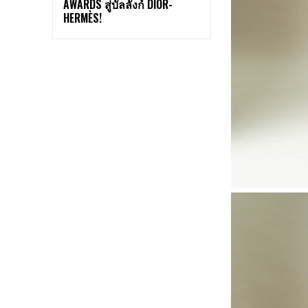
AWARDS สู่บัลลังก์ DIOR-
HERMÈS!