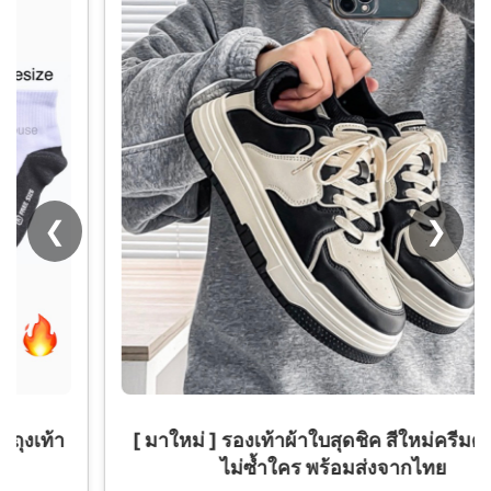
❮
❯
[ มาใหม่ ] รองเท้าผ้าใบสุดชิค สีใหม่ครีมดำ สวย
ไม่ซ้ำใคร พร้อมส่งจากไทย