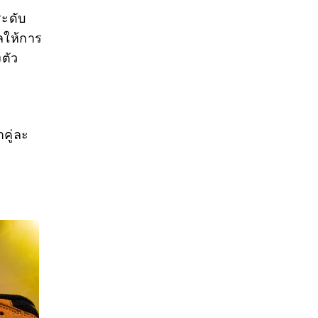
ระดับ
ลให้การ
งตัว
าคู่ละ