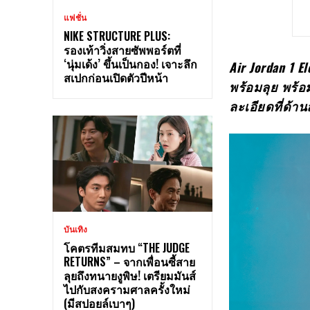
แฟชั่น
NIKE STRUCTURE PLUS:
รองเท้าวิ่งสายซัพพอร์ตที่
‘นุ่มเด้ง’ ขึ้นเป็นกอง! เจาะลึก
Air Jordan 1 E
สเปกก่อนเปิดตัวปีหน้า
พร้อมลุย
พร้อ
ละเอียดที่ด้านล
บันเทิง
โคตรทีมสมทบ “THE JUDGE
RETURNS” – จากเพื่อนซี้สาย
ลุยถึงทนายงูพิษ! เตรียมมันส์
ไปกับสงครามศาลครั้งใหม่
(มีสปอยล์เบาๆ)