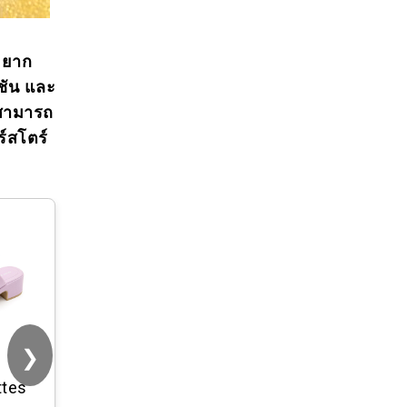
าอยาก
ฟชัน และ
็สามารถ
ร์สโตร์
❯
ttes