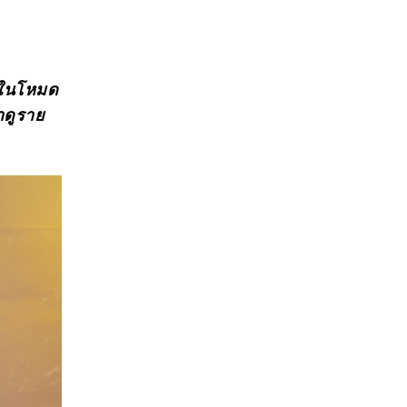
มาในโหมด
าดูราย