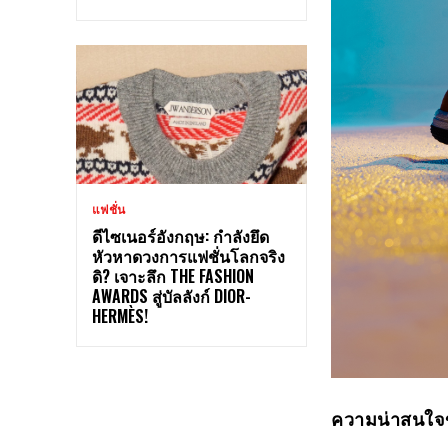
แฟชั่น
ดีไซเนอร์อังกฤษ: กำลังยึด
หัวหาดวงการแฟชั่นโลกจริง
ดิ? เจาะลึก THE FASHION
AWARDS สู่บัลลังก์ DIOR-
HERMÈS!
ความน่าสนใจ