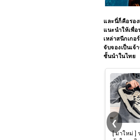
และนี่ก็คือรอง
แนะนำให้เพื่อน
เหล่าสนีกเกอร
จับจองเป็นเจ้
ชั้นนำในไทย
❮
(แพ็ค 6 คู่, 12 คู่)
?
[ มาใหม่ ] 