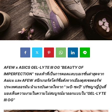
AFEW x ASICS GEL-LYTE III OG “BEAUTY OF
IMPERFECTION”
รองเท้าที่เป็นการคอลแลบบอเรชั่นล่าสุดจาก
Asics
และ
AFEW
สนีกเกอร์สโตร์ชื่อดังจากเมืองดุสเซลดอร์ฟ
ประเทศเยอรมัน นำแรงบันดาลใจจาก
“
วะบิ-ซะบิ
”
ปรัชญาญี่ปุ่นที่
มองเห็นความงามในความไม่สมบูรณ์มาออกแบบใน
“GEL-LYTE
III OG”