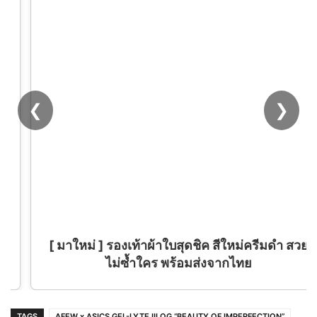
❮
❯
[ มาใหม่ ] รองเท้าผ้าใบสุดชิค สีใหม่ครีมดำ สวย
ไม่ซ้ำใคร พร้อมส่งจากไทย
TAGS
AFEW x ASICS GEL-LYTE III OG “BEAUTY OF IMPERFECTION”