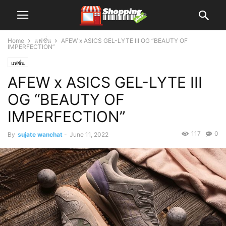
Home
แฟชั่น
AFEW x ASICS GEL-LYTE III OG “BEAUTY OF
IMPERFECTION”
แฟชั่น
AFEW x ASICS GEL-LYTE III
OG “BEAUTY OF
IMPERFECTION”
117
0
By
sujate wanchat
-
June 11, 2022