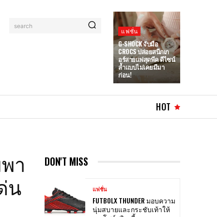
search
แฟชั่น
G-SHOCK จับมือ
CROCS ปล่อยสนีกเก
อร์สายแฟสุดพีค ดีไซน์
ล้ำแบบไม่เคยมีมา
ก่อน!
HOT
มพา
DON'T MISS
ด่น
แฟชั่น
FUTBOLX THUNDER มอบความ
นุ่มสบายและกระชับเท้าให้