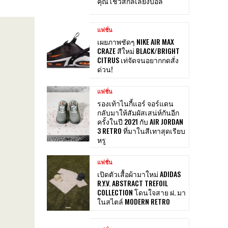
คุณโชว์สกิลเลี้ยงบอล
แฟชั่น
เผยภาพชัดๆ NIKE AIR MAX
CRAZE สีใหม่ BLACK/BRIGHT
CITRUS เท่จัดจนอยากกดสั่ง
ด่วน!
แฟชั่น
รองเท้าไนกี้แอร์ จอร์แดน
กลับมาให้สัมผัสเสน่ห์กันอีก
ครั้งในปี 2021 กับ AIR JORDAN
3 RETRO ที่มาในสีเทาสุดเรียบ
หรู
แฟชั่น
เปิดตัวเสื้อผ้ามาใหม่ ADIDAS
R.Y.V. ABSTRACT TREFOIL
COLLECTION โดนใจสาย ฝ. มา
ในสไตล์ MODERN RETRO