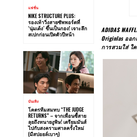
แฟชั่น
NIKE STRUCTURE PLUS:
รองเท้าวิ่งสายซัพพอร์ตที่
‘นุ่มเด้ง’ ขึ้นเป็นกอง! เจาะลึก
ADIDAS WAFFLE เ
สเปกก่อนเปิดตัวปีหน้า
Originlas
ออกแ
การสวมใส่
ใคร
บันเทิง
โคตรทีมสมทบ “THE JUDGE
RETURNS” – จากเพื่อนซี้สาย
ลุยถึงทนายงูพิษ! เตรียมมันส์
ไปกับสงครามศาลครั้งใหม่
(มีสปอยล์เบาๆ)