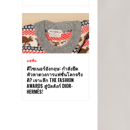
แฟชั่น
ดีไซเนอร์อังกฤษ: กำลังยึด
หัวหาดวงการแฟชั่นโลกจริง
ดิ? เจาะลึก THE FASHION
AWARDS สู่บัลลังก์ DIOR-
HERMÈS!