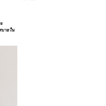
as
มสบายใน