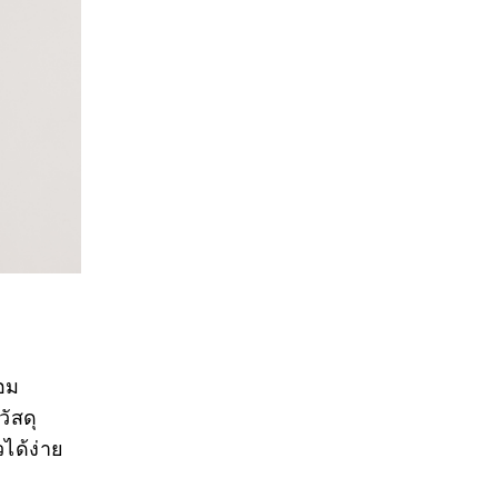
อม
ัสดุ
ได้ง่าย