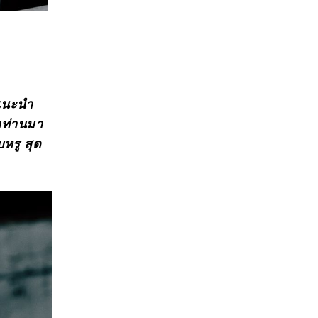
รแนะนำ
ุกท่านมา
หรู สุด