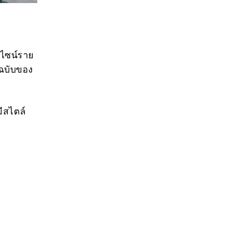
ีไซน์ราย
บฉบับของ
ีสไตล์