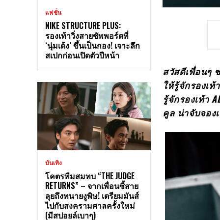
แฟชั่น
NIKE STRUCTURE PLUS:
รองเท้าวิ่งสายซัพพอร์ตที่
‘นุ่มเด้ง’ ขึ้นเป็นกอง! เจาะลึก
สเปกก่อนเปิดตัวปีหน้า
สวัสดีเพื่อนๆ
ให้รู้จักรองเ
รู้จักรองเท้า
คูล น่าจับจอง
บันเทิง
โคตรทีมสมทบ “THE JUDGE
RETURNS” – จากเพื่อนซี้สาย
ลุยถึงทนายงูพิษ! เตรียมมันส์
ไปกับสงครามศาลครั้งใหม่
(มีสปอยล์เบาๆ)