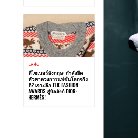
แฟชั่น
ดีไซเนอร์อังกฤษ: กำลังยึด
หัวหาดวงการแฟชั่นโลกจริง
ดิ? เจาะลึก THE FASHION
AWARDS สู่บัลลังก์ DIOR-
HERMÈS!