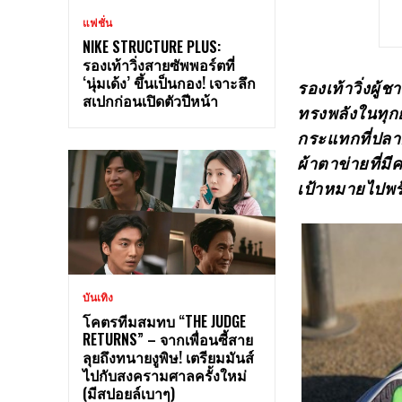
แฟชั่น
NIKE STRUCTURE PLUS:
รองเท้าวิ่งสายซัพพอร์ตที่
‘นุ่มเด้ง’ ขึ้นเป็นกอง! เจาะลึก
รองเท้าวิ่งผู้
สเปกก่อนเปิดตัวปีหน้า
ทรงพลังในทุกย
กระแทกที่ปลาย
ผ้าตาข่ายที่ม
เป้าหมายไปพร้
บันเทิง
โคตรทีมสมทบ “THE JUDGE
RETURNS” – จากเพื่อนซี้สาย
ลุยถึงทนายงูพิษ! เตรียมมันส์
ไปกับสงครามศาลครั้งใหม่
(มีสปอยล์เบาๆ)