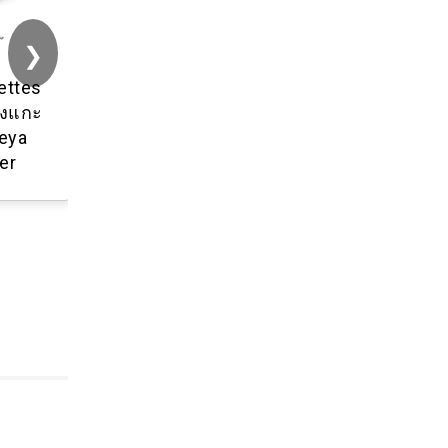
❯
ttes
งแกะ
ya
r