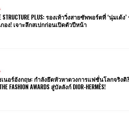
น
E STRUCTURE PLUS: รองเท้าวิ่งสายซัพพอร์ตที่ ‘นุ่มเด้ง’ 
นกอง! เจาะลึกสเปกก่อนเปิดตัวปีหน้า
น
ซเนอร์อังกฤษ: กำลังยึดหัวหาดวงการแฟชั่นโลกจริงดิ
 THE FASHION AWARDS สู่บัลลังก์ DIOR-HERMÈS!