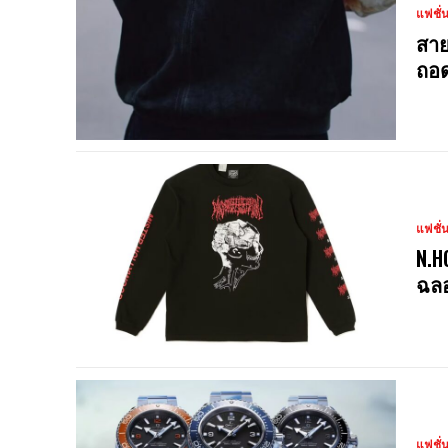
แฟชั่
สาย
ถอด
แฟชั่
N.H
ฉลอ
แฟชั่