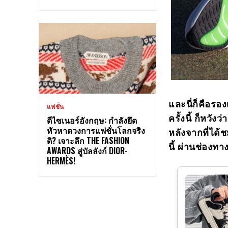
และนี่ก็คือรอง
แฟชั่น
ครั้งนี้ ก็หวั
ดีไซเนอร์อังกฤษ: กำลังยึด
หัวหาดวงการแฟชั่นโลกจริง
หลังจากที่ได
ดิ? เจาะลึก THE FASHION
นี้ ผ่านช่อง
AWARDS สู่บัลลังก์ DIOR-
HERMÈS!