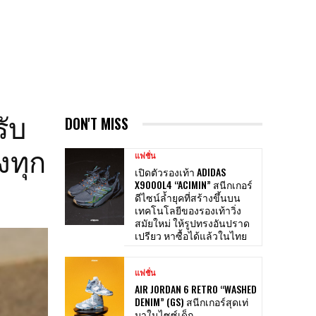
ับ
DON'T MISS
งทุก
แฟชั่น
เปิดตัวรองเท้า ADIDAS
X9000L4 “ACIMIN” สนีกเกอร์
ดีไซน์ล้ำยุคที่สร้างขึ้นบน
เทคโนโลยีของรองเท้าวิ่ง
สมัยใหม่ ให้รูปทรงอันปราด
เปรียว หาซื้อได้แล้วในไทย
แฟชั่น
AIR JORDAN 6 RETRO “WASHED
DENIM” (GS) สนีกเกอร์สุดเท่
มาในไซซ์เด็ก