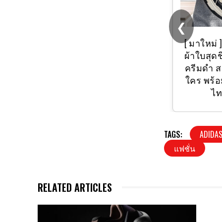
❮
(แพ็ค 6 คู่, 12 คู่)
?
[ มาใหม่ ] 
ถุงเท้านักเรียนพื้น
ผ้าใบสุดชิค
เทา ถุงเท้านักเรียน
ครีมดำ สว
ขาวเทา ??ผลิตใน
ใคร พร้อม
ไทย??
ไท
TAGS:
ADIDA
แฟชั่น
RELATED ARTICLES