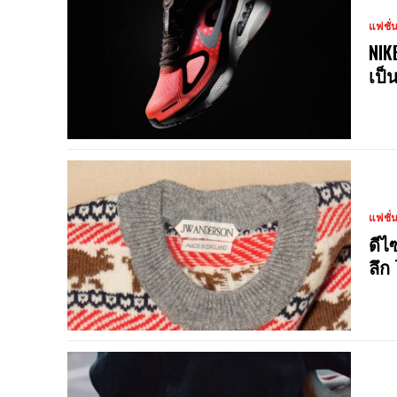
แฟชั่
NIK
เป็
แฟชั่
ดีไ
ลึก