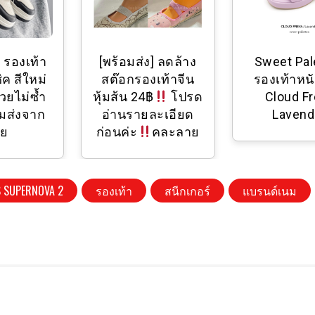
รองเท้า
[พร้อมส่ง] ลดล้าง
Sweet Pale
 สีใหม่
สต๊อกรองเท้าจีน
รองเท้าหนั
ยไม่ซ้ำ
หุ้มส้น 24฿
โปรด
Cloud Fre
ส่งจาก
อ่านรายละเอียด
Lavende
ย
ก่อนค่ะ
คละลาย
S SUPERNOVA 2
รองเท้า
สนีกเกอร์
แบรนด์เนม