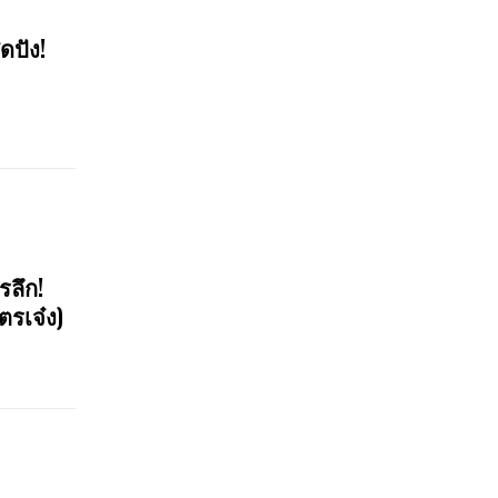
ดปัง!
รลึก!
ตรเจ๋ง)