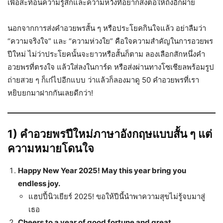
เพื่อสะท้อนความรู้สึกและความหวังที่อยากส่งต่อให้ถึงอีกฝ่าย
นอกจากการส่งคำอวยพรสั้น ๆ หรือประโยคกินใจแล้ว อย่าลืมว่า
“ความจริงใจ” และ “ความห่วงใย” คือใจความสำคัญในการอวยพร
ปีใหม่ ไม่ว่าประโยคนั้นจะยาวหรือสั้นก็ตาม ลองเลือกสักหนึ่งคำ
อวยพรที่ตรงใจ แล้วใส่ลงในการ์ด หรือส่งผ่านทางโซเชียลพร้อมรูป
ถ่ายสวย ๆ ก็เก๋ไปอีกแบบ ว่าแล้วก็ลองมาดู 50 คำอวยพรที่เรา
หยิบยกมาฝากกันเลยดีกว่า!
1) คำอวยพรปีใหม่ภาษาอังกฤษแบบสั้น ๆ แต่
ความหมายโดนใจ
Happy New Year 2025! May this year bring you
endless joy.
แฮปปี้นิวเยียร์ 2025! ขอให้ปีนี้นำพาความสุขไม่รู้จบมาสู่
เธอ
Cheers to a year of good fortune and great