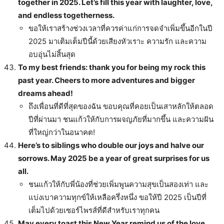
together in 2025. Let’s fill this year with laughter, love,
and endless togetherness.
ขอให้เราสร้างช่วงเวลาที่ควรค่าแก่การจดจำเพิ่มขึ้นอีกในปี
2025 มาเติมเต็มปีนี้ด้วยเสียงหัวเราะ ความรัก และความ
อบอุ่นไม่สิ้นสุด
To my best friends: thank you for being my rock this
past year. Cheers to more adventures and bigger
dreams ahead!
ถึงเพื่อนที่ดีที่สุดของฉัน ขอบคุณที่คอยเป็นเสาหลักให้ตลอด
ปีที่ผ่านมา ชนแก้วให้กับการผจญภัยที่มากขึ้น และความฝัน
ที่ใหญ่กว่าในอนาคต!
Here’s to siblings who double our joys and halve our
sorrows. May 2025 be a year of great surprises for us
all.
ชนแก้วให้กับพี่น้องที่ช่วยเพิ่มพูนความสุขเป็นสองเท่า และ
แบ่งเบาความทุกข์ให้เหลือครึ่งหนึ่ง ขอให้ปี 2025 เป็นปีที่
เต็มไปด้วยเซอร์ไพรส์ที่ดีสำหรับเราทุกคน
May every toast this New Year remind us of the love