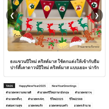
❮
❯
ธงแขวนปีใหม่ คริสต์มาส ใช้ตกแต่งให้เข้ากับธีม
ปาร์ตี้เคาดาวน์ปีใหม่ คริสต์มาส แบบเยอะ น่ารัก
TAGS
HappyNewYear2025
NewYearGreetings
คำอวยพรความหมายดี
คำอวยพรปีใหม่ภาษาอังกฤษ
คำอวยพรยาวๆ
คำอวยพรสั้นๆ
คำอวยพรเจ๋งๆ
ปีใหม่2025
ปีใหม่2568
ส่งต่อความสุข
อวยพรคนรัก
อวยพรครอบครัว
อวยพรเจ้านาย