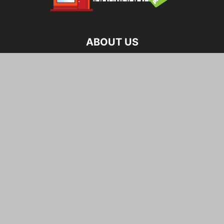
ABOUT US
ชุมชนนักช้อปออนไลน์ เพื่อนนักช้อปแบ่งปันเรื่องราวของแฟชั่น
สไตล์ การดูแลสุขภาพ วงการบันเทิง รีวิวเครื่องสำอาง ความงาม
และคาเฟ่น่ารักๆ จากนักช้อปตัวจริง!
FOLLOW US
Privacy Policy
Term & Condition
ข่าวไอที
เกษตรอินทรีย์
ตลาดบ้าน
กฎหมายความปลอดภัย