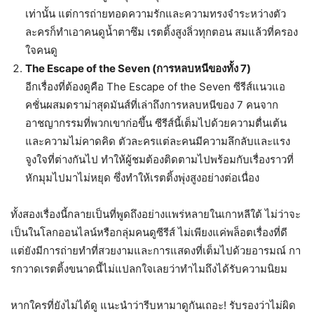
เท่านั้น แต่การถ่ายทอดความรักและความทรงจำระหว่างตัว
ละครก็ทำเอาคนดูน้ำตาซึม เรตติ้งสูงลิ่วทุกตอน สมแล้วที่ครอง
ใจคนดู
The Escape of the Seven (การหลบหนีของทั้ง 7)
อีกเรื่องที่ต้องดูคือ The Escape of the Seven ซีรีส์แนวแอ
คชั่นผสมดราม่าสุดมันส์ที่เล่าถึงการหลบหนีของ 7 คนจาก
อาชญากรรมที่พวกเขาก่อขึ้น ซีรีส์นี้เต็มไปด้วยความตื่นเต้น
และความไม่คาดคิด ตัวละครแต่ละคนมีความลึกลับและแรง
จูงใจที่ต่างกันไป ทำให้ผู้ชมต้องติดตามไปพร้อมกับเรื่องราวที่
หักมุมไปมาไม่หยุด ซึ่งทำให้เรตติ้งพุ่งสูงอย่างต่อเนื่อง
ทั้งสองเรื่องนี้กลายเป็นที่พูดถึงอย่างแพร่หลายในเกาหลีใต้ ไม่ว่าจะ
เป็นในโลกออนไลน์หรือกลุ่มคนดูซีรีส์ ไม่เพียงแค่พล็อตเรื่องที่ดี
แต่ยังมีการถ่ายทำที่สวยงามและการแสดงที่เต็มไปด้วยอารมณ์ กา
รกวาดเรตติ้งขนาดนี้ไม่แปลกใจเลยว่าทำไมถึงได้รับความนิยม
หากใครที่ยังไม่ได้ดู แนะนำว่ารีบหามาดูกันเถอะ! รับรองว่าไม่ผิด