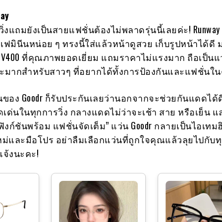
way
วิ่งแถมยังเป็นสายแฟชั่นต้องไม่พลาดรุ่นนี้เลยค่ะ! Runwa
มเฟมินีนหน่อย ๆ ทรงนี้ใส่แล้วหน้าดูสวย เก็บรูปหน้าได้ดี
UV400 ที่คุณภาพยอดเยี่ยม แถมราคาไม่แรงมาก ถือเป็นแ
ะมากสำหรับสาวๆ ที่อยากได้ทั้งการป้องกันและแฟชั่นใน
หนของ Goodr ก็รับประกันเลยว่านอกจากจะช่วยกันแดดได้ดี 
ดเด่นในทุกการวิ่ง กลางแดดไม่ว่าจะเช้า สาย หรือเย็น แ
“ฟังก์ชันพร้อม แฟชั่นจัดเต็ม” แว่น Goodr กลายเป็นไอเทม
ใหม่และมือโปร อย่าลืมเลือกแว่นที่ถูกใจคุณแล้วลุยไปกับท
แจ้งนะคะ!