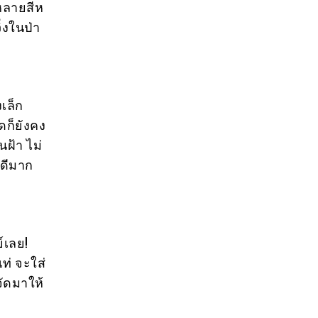
กหลายสีห
่งในป่า
งเล็ก
ดก็ยังคง
นฝ้า ไม่
่ดีมาก
์เลย!
ท่ จะใส่
จัดมาให้