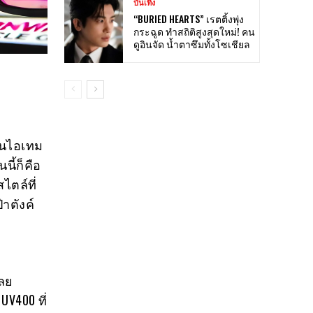
บันเทิง
“BURIED HEARTS” เรตติ้งพุ่ง
กระฉูด ทำสถิติสูงสุดใหม่! คน
ดูอินจัด น้ำตาซึมทั้งโซเชียล
ในไอเทม
ี้ก็คือ
ไตล์ที่
าตังค์
เลย
UV400 ที่