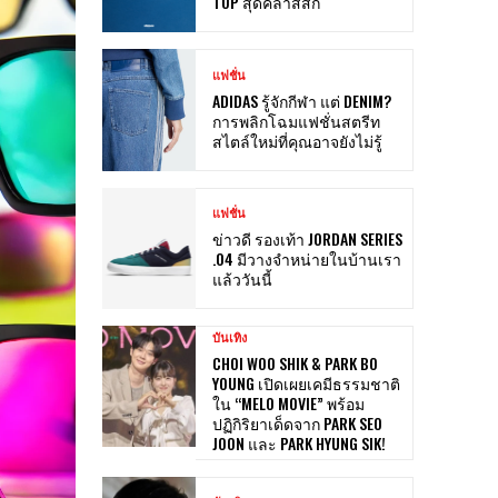
TOP สุดคลาสสิก
แฟชั่น
ADIDAS รู้จักกีฬา แต่ DENIM?
การพลิกโฉมแฟชั่นสตรีท
สไตล์ใหม่ที่คุณอาจยังไม่รู้
แฟชั่น
ข่าวดี รองเท้า JORDAN SERIES
.04 มีวางจำหน่ายในบ้านเรา
แล้ววันนี้
บันเทิง
CHOI WOO SHIK & PARK BO
YOUNG เปิดเผยเคมีธรรมชาติ
ใน “MELO MOVIE” พร้อม
ปฏิกิริยาเด็ดจาก PARK SEO
JOON และ PARK HYUNG SIK!