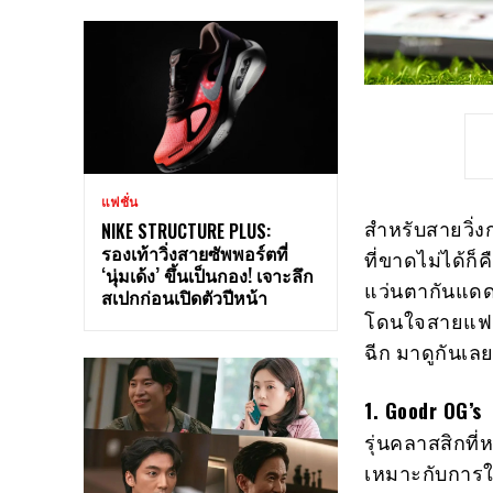
แฟชั่น
สำหรับสายวิ่
NIKE STRUCTURE PLUS:
รองเท้าวิ่งสายซัพพอร์ตที่
ที่ขาดไม่ได้ก
‘นุ่มเด้ง’ ขึ้นเป็นกอง! เจาะลึก
แว่นตากันแดด 
สเปกก่อนเปิดตัวปีหน้า
โดนใจสายแฟชั่
ฉีก มาดูกันเล
1. Goodr OG’s
รุ่นคลาสสิกที่
เหมาะกับการใส่