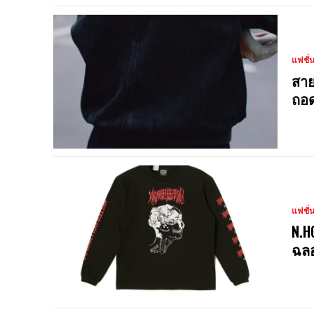
แฟชั่
สาย
ถอด
แฟชั่
N.H
ฉลอ