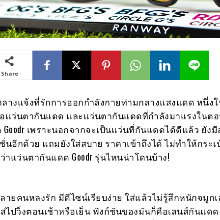
Share
งกลางแจ้งที่รักการออกกำลังกายท่ามกลางแสงแดด หนึ่ง
็คือแว่นตากันแดด และแว่นตากันแดดที่กำลังมาแรงในตอนน
Goodr เพราะนอกจากจะเป็นแว่นที่กันแดดได้ดีแล้ว ยังมีส
นอีกด้วย แถมยังใส่สบาย ราคาเข้าถึงได้ ไม่ทำให้กระเป๋
ยว่าแว่นตากันแดด Goodr รุ่นไหนน่าโดนบ้าง!
หลายคนหลงรัก มีดีไซน์เรียบง่าย ใส่แล้วไม่รู้สึกหนักจมูก
ไปวิ่งตอนเช้าหรือเย็น ฟังก์ชันของมันก็คือเลนส์กันแดด 