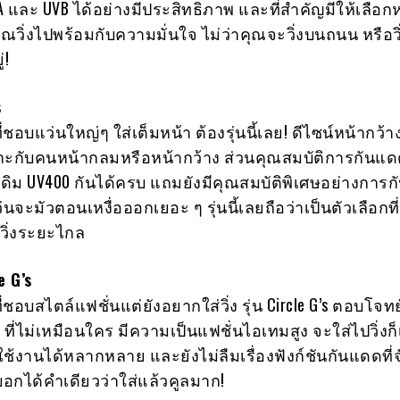
UVA และ UVB ได้อย่างมีประสิทธิภาพ และที่สำคัญมีให้เลือ
ุณวิ่งไปพร้อมกับความมั่นใจ ไม่ว่าคุณจะวิ่งบนถนน หรือวิ
่!
s
่ชอบแว่นใหญ่ๆ ใส่เต็มหน้า ต้องรุ่นนี้เลย! ดีไซน์หน้ากว้า
าะกับคนหน้ากลมหรือหน้ากว้าง ส่วนคุณสมบัติการกันแด
เดิม UV400 กันได้ครบ แถมยังมีคุณสมบัติพิเศษอย่างการกั
่นจะมัวตอนเหงื่อออกเยอะ ๆ รุ่นนี้เลยถือว่าเป็นตัวเลือกที
ิ่งระยะไกล
e G’s
่ชอบสไตล์แฟชั่นแต่ยังอยากใส่วิ่ง รุ่น Circle G’s ตอบโจทย
ี่ไม่เหมือนใคร มีความเป็นแฟชั่นไอเทมสูง จะใส่ไปวิ่งก็เ
 ใช้งานได้หลากหลาย และยังไม่ลืมเรื่องฟังก์ชันกันแดดที่
อกได้คำเดียวว่าใส่แล้วคูลมาก!