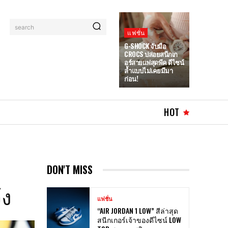
search
แฟชั่น
G-SHOCK จับมือ
CROCS ปล่อยสนีกเก
อร์สายแฟสุดพีค ดีไซน์
ล้ำแบบไม่เคยมีมา
ก่อน!
HOT
DON'T MISS
้ง
แฟชั่น
“AIR JORDAN 1 LOW” สีล่าสุด
สนีกเกอร์เจ้าของดีไซน์ LOW