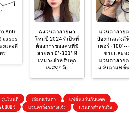
ro Anti-
Aแว่นตาสายตา
แว่นตาสายตา
 Glasses
ใหม่ปี 2024 ที่เป็นที่
ป้องกันแสงสีฟ
องแสงสี
ต้องการของคนที่มี
เตอร์ -100°~
โทร
สายตา 0°-300° ที่
ชายและหญ
เหมาะสำหรับทุก
แว่นตาสายตา
เพศทุกวัย
แว่นตาแฟชั่
รุ่นไหนดี
เลือกแว่นตา
แฟชั่นแว่นกันแดด
ด GOODR
แว่นตาวิ่งกลางแจ้ง
แว่นตาสำหรับวิ่ง