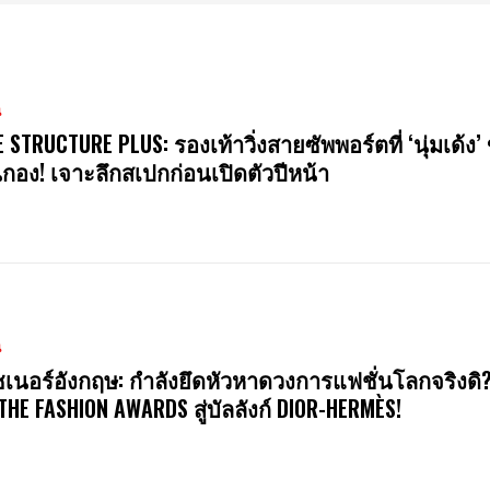
น
E STRUCTURE PLUS: รองเท้าวิ่งสายซัพพอร์ตที่ ‘นุ่มเด้ง’ 
นกอง! เจาะลึกสเปกก่อนเปิดตัวปีหน้า
น
ซเนอร์อังกฤษ: กำลังยึดหัวหาดวงการแฟชั่นโลกจริงดิ
 THE FASHION AWARDS สู่บัลลังก์ DIOR-HERMÈS!