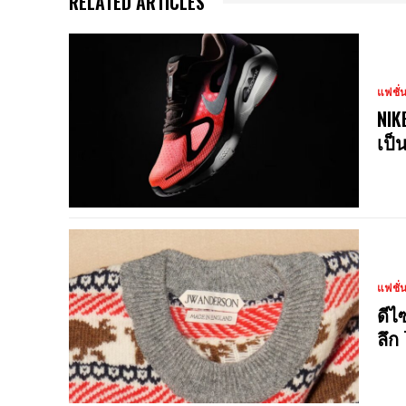
RELATED ARTICLES
แฟชั่
NIK
เป็
แฟชั่
ดีไ
ลึก