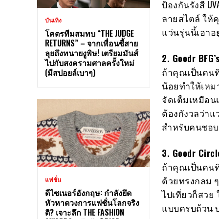
ป้องกันรังสี 
ลายสไตล์ ให้ค
บันเทิง
แว่นรุ่นนี้เอาอยู
โคตรทีมสมทบ “THE JUDGE
RETURNS” – จากเพื่อนซี้สาย
ลุยถึงทนายงูพิษ! เตรียมมันส์
2. Goodr BFG’
ไปกับสงครามศาลครั้งใหม่
ถ้าคุณเป็นคนที
(มีสปอยล์เบาๆ)
น้อยทำให้เหม
จัดเต็มเหมือน
ต้องกังวลว่าแว
สำหรับคนชอบว
3. Goodr Circl
ถ้าคุณเป็นคนที
ด้วยทรงกลม ๆ ท
แฟชั่น
ดีไซเนอร์อังกฤษ: กำลังยึด
ไปเที่ยวก็สวย
หัวหาดวงการแฟชั่นโลกจริง
แบบครบถ้วน บ
ดิ? เจาะลึก THE FASHION