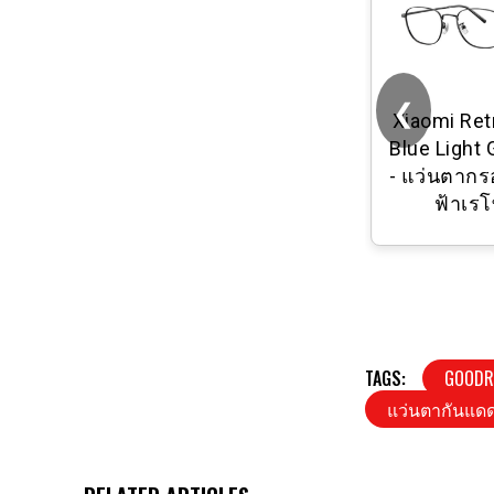
❮
【TWO EGG】
Xiaomi Ret
แว่นตากันแดด
Blue Light
-50°~-600° เลนส์
- แว่นตากร
โฟโตโครมิก
ฟ้าเร
UV400 ป้องกันรังสี
อัลตราไวโอเลต
99% BS-261
TAGS:
GOODR 
แว่นตากันแด