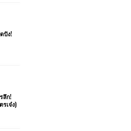
ดปัง!
รลึก!
ตรเจ๋ง)