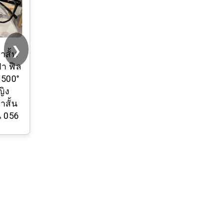
❯
สั้น
้า ฟิล
-500°
ิง
สั้น
น 056