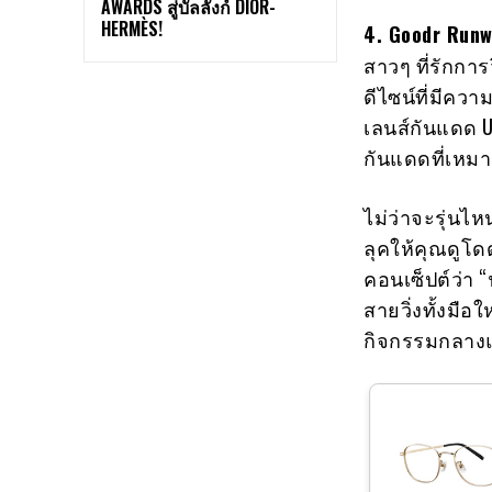
AWARDS สู่บัลลังก์ DIOR-
HERMÈS!
4. Goodr Run
สาวๆ ที่รักการ
ดีไซน์ที่มีควา
เลนส์กันแดด 
กันแดดที่เหมา
ไม่ว่าจะรุ่นไ
ลุคให้คุณดูโด
คอนเซ็ปต์ว่า 
สายวิ่งทั้งมือ
กิจกรรมกลาง