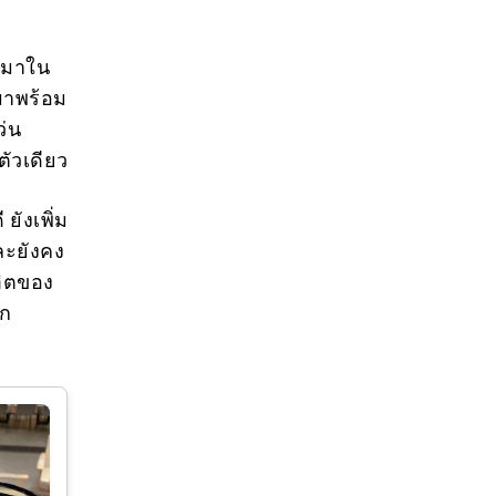
y มาใน
 มาพร้อม
ว่น
ตัวเดียว
ยังเพิ่ม
ละยังคง
ฮิตของ
ุก