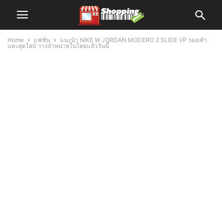
Home
แฟชั่น
แนะนำ NIKE W JORDAN MODERO 2 SLIDE VP รองเท้า
แตะสุดไฮป์ วางจำหน่ายในไทยแล้ววันนี้