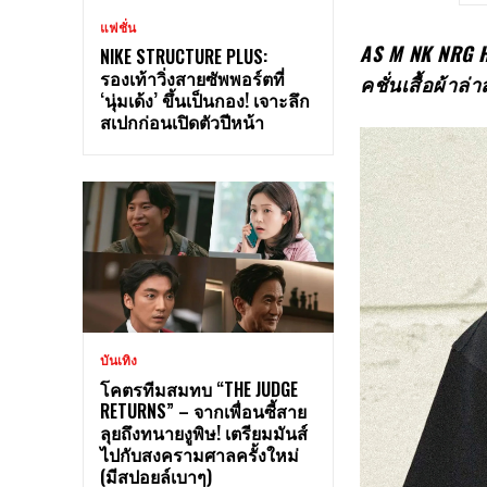
แฟชั่น
AS M NK NRG 
NIKE STRUCTURE PLUS:
รองเท้าวิ่งสายซัพพอร์ตที่
คชั่นเสื้อผ้าล
‘นุ่มเด้ง’ ขึ้นเป็นกอง! เจาะลึก
สเปกก่อนเปิดตัวปีหน้า
บันเทิง
โคตรทีมสมทบ “THE JUDGE
RETURNS” – จากเพื่อนซี้สาย
ลุยถึงทนายงูพิษ! เตรียมมันส์
ไปกับสงครามศาลครั้งใหม่
(มีสปอยล์เบาๆ)