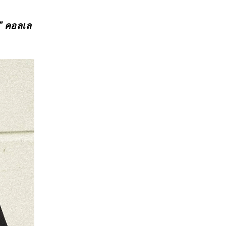
y”
คอลเล