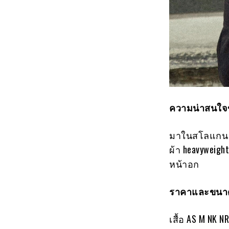
ความน่าสนใจข
มาในสโลแกน Ha
ผ้า heavyweig
หน้าอก
ราคาและขนาด
เสื้อ AS M NK 