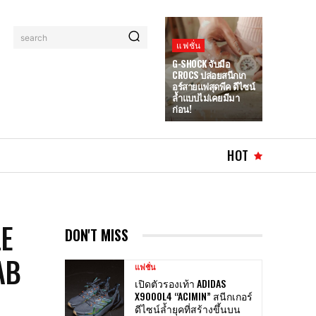
search
แฟชั่น
G-SHOCK จับมือ
CROCS ปล่อยสนีกเก
อร์สายแฟสุดพีค ดีไซน์
ล้ำแบบไม่เคยมีมา
ก่อน!
HOT
LE
DON'T MISS
AB
แฟชั่น
เปิดตัวรองเท้า ADIDAS
X9000L4 “ACIMIN” สนีกเกอร์
ดีไซน์ล้ำยุคที่สร้างขึ้นบน