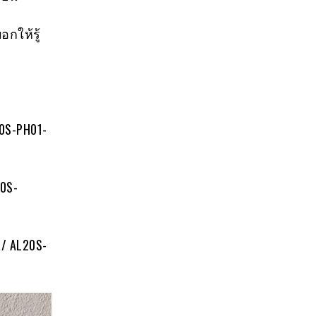
อกให้รู้
0S-PH01-
20S-
 / AL20S-