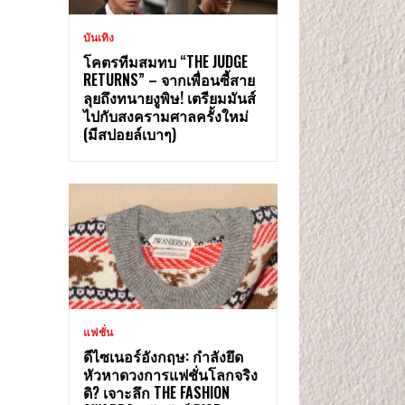
บันเทิง
โคตรทีมสมทบ “THE JUDGE
RETURNS” – จากเพื่อนซี้สาย
ลุยถึงทนายงูพิษ! เตรียมมันส์
ไปกับสงครามศาลครั้งใหม่
(มีสปอยล์เบาๆ)
แฟชั่น
ดีไซเนอร์อังกฤษ: กำลังยึด
หัวหาดวงการแฟชั่นโลกจริง
ดิ? เจาะลึก THE FASHION