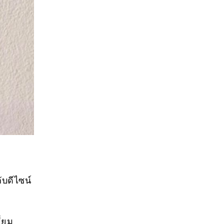
ับดีไซน์
ี่ยม