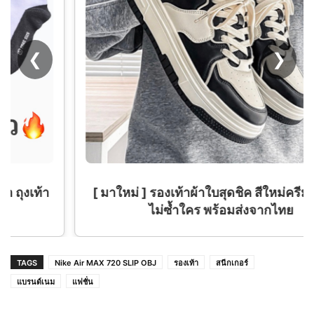
❮
❯
[ มาใหม่ ] รองเท้าผ้าใบสุดชิค สีใหม่ครีมดำ สวย
ไม่ซ้ำใคร พร้อมส่งจากไทย
TAGS
Nike Air MAX 720 SLIP OBJ
รองเท้า
สนีกเกอร์
แบรนด์เนม
แฟชั่น