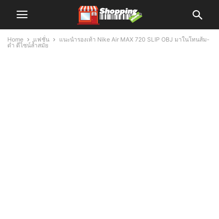
Home
แฟชั่น
แนะนำรองเท้า Nike Air MAX 720 SLIP OBJ มาในโทนส้ม-
ดำ ดีไซน์ล้ำสมัย