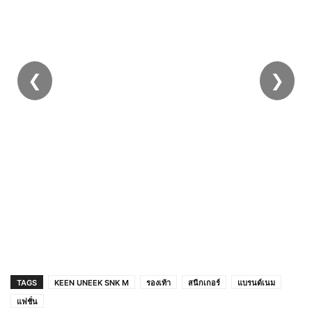
❮
❯
[ มาใหม่ ] รองเท้าผ้าใบสุดชิค สีใหม่ครีมดำ สวย
ไม่ซ้ำใคร พร้อมส่งจากไทย
TAGS
KEEN UNEEK SNK M
รองเท้า
สนีกเกอร์
แบรนด์เนม
แฟชั่น