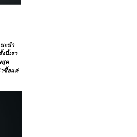
รแนะนำ
งนี้เรา
ษสุด
ซื้อแค่