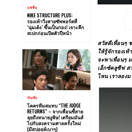
แฟชั่น
NIKE STRUCTURE PLUS:
รองเท้าวิ่งสายซัพพอร์ตที่
‘นุ่มเด้ง’ ขึ้นเป็นกอง! เจาะลึก
สเปกก่อนเปิดตัวปีหน้า
สวัสดีเพื่อนๆ
ให้รู้จักรองเท
จะพาเพื่อนๆ มา
เอ็กซ์คลูซีฟ
ไหน เราลองม
บันเทิง
โคตรทีมสมทบ “THE JUDGE
RETURNS” – จากเพื่อนซี้สาย
ลุยถึงทนายงูพิษ! เตรียมมันส์
ไปกับสงครามศาลครั้งใหม่
(มีสปอยล์เบาๆ)