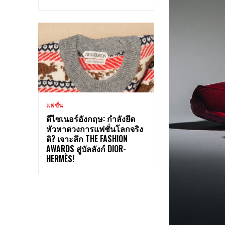
แฟชั่น
ดีไซเนอร์อังกฤษ: กำลังยึด
หัวหาดวงการแฟชั่นโลกจริง
ดิ? เจาะลึก THE FASHION
AWARDS สู่บัลลังก์ DIOR-
HERMÈS!