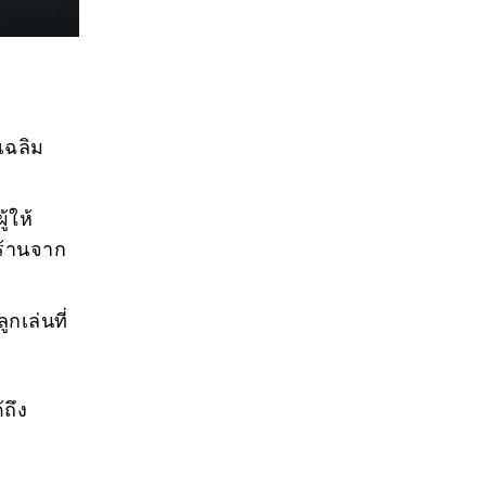
อเฉลิม
้ให้
กร้านจาก
กเล่นที่
้ถึง