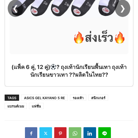
❮
❯
TAGS
ASICS GEL KAYANO 5 RE
รองเท้า
สนีกเกอร์
แบรนด์เนม
แฟชั่น