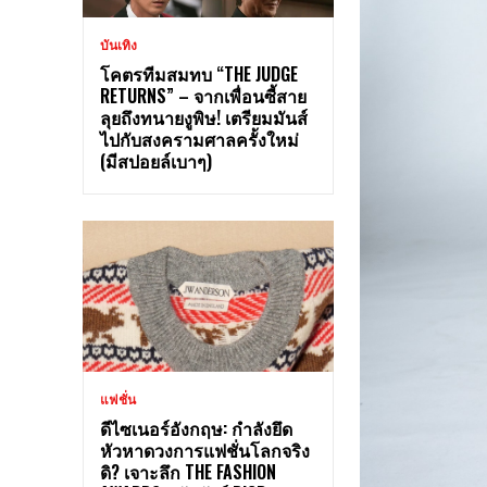
บันเทิง
โคตรทีมสมทบ “THE JUDGE
RETURNS” – จากเพื่อนซี้สาย
ลุยถึงทนายงูพิษ! เตรียมมันส์
ไปกับสงครามศาลครั้งใหม่
(มีสปอยล์เบาๆ)
แฟชั่น
ดีไซเนอร์อังกฤษ: กำลังยึด
หัวหาดวงการแฟชั่นโลกจริง
ดิ? เจาะลึก THE FASHION