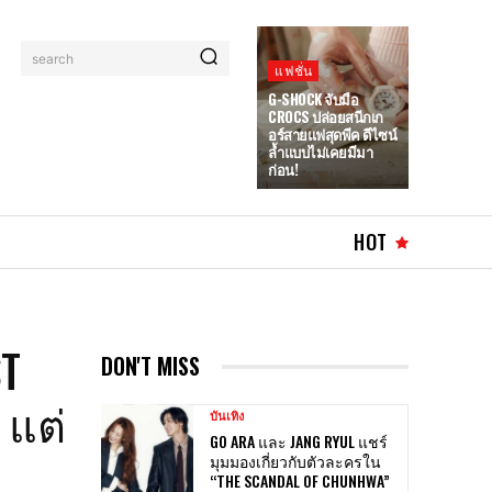
search
แฟชั่น
G-SHOCK จับมือ
CROCS ปล่อยสนีกเก
อร์สายแฟสุดพีค ดีไซน์
ล้ำแบบไม่เคยมีมา
ก่อน!
HOT
T
DON'T MISS
 แต่
บันเทิง
GO ARA และ JANG RYUL แชร์
มุมมองเกี่ยวกับตัวละครใน
“THE SCANDAL OF CHUNHWA”