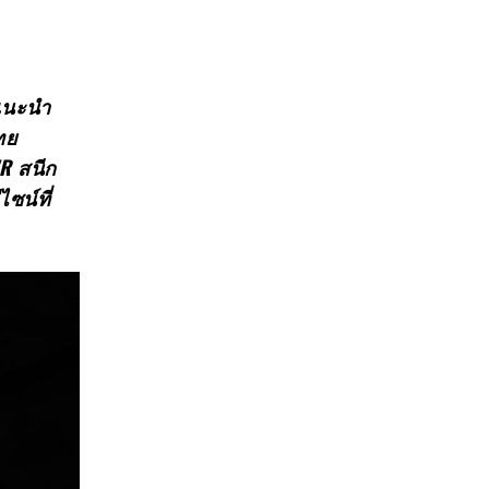
รแนะนำ
ทย
WR สนีก
ซน์ที่