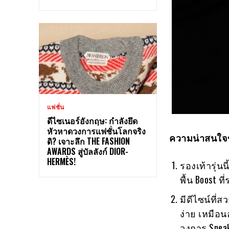
แฟชั่น
ดีไซเนอร์อังกฤษ: กำลังยึด
หัวหาดวงการแฟชั่นโลกจริง
ความน่าสนใจข
ดิ? เจาะลึก THE FASHION
AWARDS สู่บัลลังก์ DIOR-
HERMÈS!
รองเท้ารุ่น
พื้น Boost 
มีดีไซน์ที
ง่าย เหมือนอ
วงการ Snea