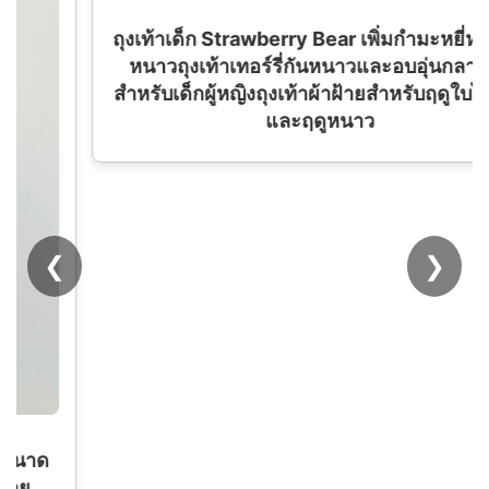
❮
❯
ถุงเท้าเด็ก Strawberry Bear เพิ่มกำมะหยี่หนาฤดู
หนาวถุงเท้าเทอร์รี่กันหนาวและอบอุ่นกลางท่อ