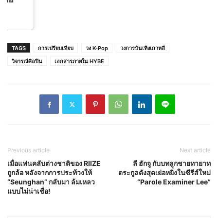
สำหรับเด็กผู้หญิงถุงเท้าผ้าฝ้ายสำหรับฤดูใบไม้ร่วง
และฤดูหนาว
TAGS
การเปรียบเทียบ
วง K-Pop
วงการบันเทิงเกาหลี
วิจารณ์ศิลปิน
เอกสารภายใน HYBE
Previous article
Next article
เมื่อแฟนคลับต่างชาติของ RIIZE
ลี ฮักจู กับบทลูกชายทายาท
ถูกล้อ หลังจากการประท้วงให้
ตระกูลดังสุดเย่อหยิ่งในซีรีส์ใหม่
“Seunghan” กลับมา ล้มเหลว
“Parole Examiner Lee”
แบบไม่น่าเชื่อ!