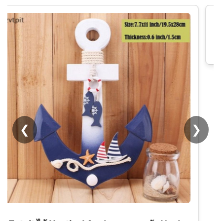
เข็มกลัดโลหะ รูปกลุ่มดาวสิบสองกลุ่มดาว หมุนได้
สําหรับตกแต่งเสื้อผ้า กระเป๋า
❮
❯