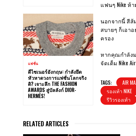
แฟนๆ Nike ห้
นอกจากนี้ สีส
สบายๆ ก็เอาอยู
ครอง
หากคุณกำลังมอ
จัดเต็ม Nike A
แฟชั่น
ดีไซเนอร์อังกฤษ: กำลังยึด
หัวหาดวงการแฟชั่นโลกจริง
TAGS:
AIR M
ดิ? เจาะลึก THE FASHION
AWARDS สู่บัลลังก์ DIOR-
รองเท้า NIKE
HERMÈS!
รีวิวรองเท้า
RELATED ARTICLES