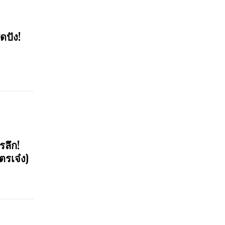
ดปัง!
รลึก!
ตรเจ๋ง)