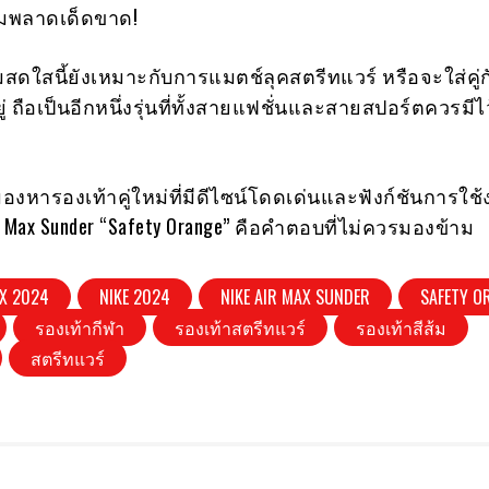
ามพลาดเด็ดขาด!
้มสดใสนี้ยังเหมาะกับการแมตช์ลุคสตรีทแวร์ หรือจะใส่คู่ก
่ ถือเป็นอีกหนึ่งรุ่นที่ทั้งสายแฟชั่นและสายสปอร์ตควรมี
งหารองเท้าคู่ใหม่ที่มีดีไซน์โดดเด่นและฟังก์ชันการใ
ir Max Sunder “Safety Orange” คือคำตอบที่ไม่ควรมองข้าม
AX 2024
NIKE 2024
NIKE AIR MAX SUNDER
SAFETY O
รองเท้ากีฬา
รองเท้าสตรีทแวร์
รองเท้าสีส้ม
สตรีทแวร์