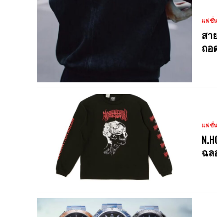
แฟชั่
สาย
ถอด
แฟชั่
N.H
ฉลอ