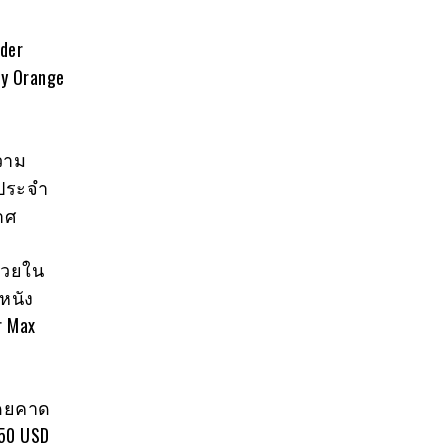
der
ty Orange
ความ
ตประจำ
าศ
ช่วยใน
หนัง
 Max
 โดยคาด
50 USD