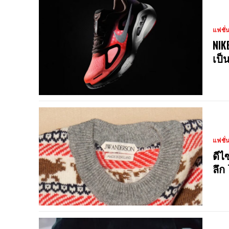
แฟชั่
NIK
เป็
แฟชั่
ดีไ
ลึก