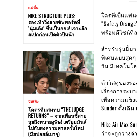
แฟชั่น
ใครที่เป็นแฟน
NIKE STRUCTURE PLUS:
รองเท้าวิ่งสายซัพพอร์ตที่
“Safety Orange
‘นุ่มเด้ง’ ขึ้นเป็นกอง! เจาะลึก
พร้อมดีไซน์ที
สเปกก่อนเปิดตัวปีหน้า
สำหรับรุ่นนี้ม
พิเศษแบบสุดๆ
วัน มีเทคโนโล
ตัววัสดุของรอง
เรื่องการระบา
เพื่อความแข็
บันเทิง
Sunder ดั้งเดิ
โคตรทีมสมทบ “THE JUDGE
RETURNS” – จากเพื่อนซี้สาย
ลุยถึงทนายงูพิษ! เตรียมมันส์
Nike Air Max S
ไปกับสงครามศาลครั้งใหม่
ว่าจะถูกวางจำ
(มีสปอยล์เบาๆ)