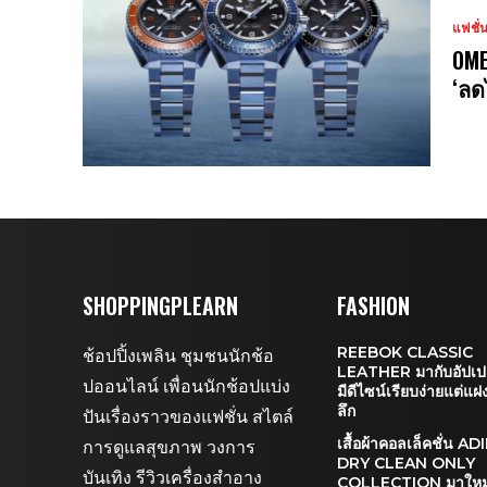
แฟชั่
OME
‘ลด
SHOPPINGPLEARN
FASHION
REEBOK CLASSIC
ช้อปปิ้งเพลิน ชุมชนนักช้อ
LEATHER มากับอัปเปอร
ปออนไลน์ เพื่อนนักช้อปแบ่ง
มีดีไซน์เรียบง่ายแต่แ
ลึก
ปันเรื่องราวของแฟชั่น สไตล์
เสื้อผ้าคอลเล็คชั่น A
การดูแลสุขภาพ วงการ
DRY CLEAN ONLY
บันเทิง รีวิวเครื่องสำอาง
COLLECTION มาใหม่ 