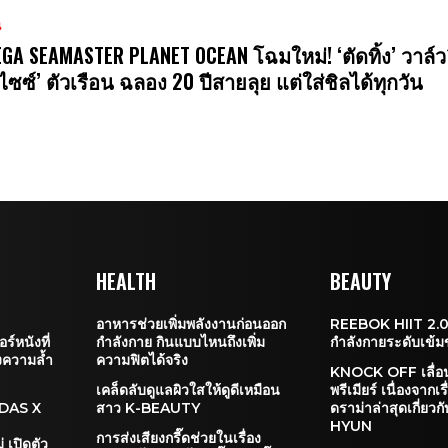
น
GA SEAMASTER PLANET OCEAN โฉมใหม่! ‘ตัดทิ้ง’ วาล์ว
ไซซ์’ ตัวเรือน ฉลอง 20 ปีสายลุย แต่ใส่ชิลได้ทุกวัน
HEALTH
BEAUTY
อาหารช่วยเพิ่มพลังงานก่อนออก
REEBOK HIIT 2.0
์หนังที่
กำลังกาย กินแบบไหนถึงเพิ่ม
กำลังกายระดับเข้ม
ฝงความล้ำ
ความฟิตได้จริง
KNOCK OFF เลื่อ
เคล็ดลับดูแลผิวใสให้ดูดีเหมือน
พรีเมียร์ เนื่องจากเร
DIDAS X
สาว K-BEAUTY
ดราม่าล่าสุดเกี่ย
HYUN
การส่งเสียงกรี๊ดช่วยในเรื่อง
เปิดตัว