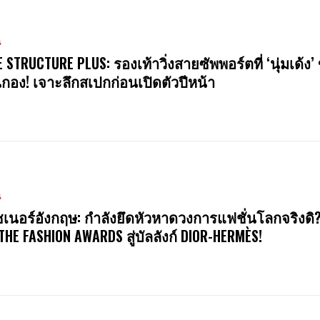
น
E STRUCTURE PLUS: รองเท้าวิ่งสายซัพพอร์ตที่ ‘นุ่มเด้ง’ 
นกอง! เจาะลึกสเปกก่อนเปิดตัวปีหน้า
น
ซเนอร์อังกฤษ: กำลังยึดหัวหาดวงการแฟชั่นโลกจริงดิ
 THE FASHION AWARDS สู่บัลลังก์ DIOR-HERMÈS!