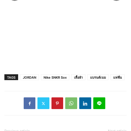
【ของแท้ 100%】Nike Jordan Air Jordan 1
Low panda DC0774-101
TAGS
JORDAN
Nike SNKR Sox
เสื้อผ้า
แบรนด์เนม
แฟชั่น
Previous article
Next article