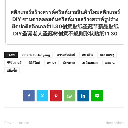
สติกเกอร์สร้างสรรค์คริสต์มาสสินค้าใหม่สติกเกอร์
DIY ซานตาคลอสต้นคริสต์มาสสร้างสรรค์รูปร่าง
ผิดปกติสติกเกอร์11.30创意贴纸圣诞节新品贴纸
DIY圣诞老人圣诞树创意不规则形状贴纸11.30
TAGS
Check In Hanyang
ความสัมพันธ์
คิม จีอึน
จอง กอนจู
ซีรีส์เกาหลี
ซีรีส์ใหม่
ดราม่า
มิตรภาพ
เบ อินฮยอก
แจชาน
แอ็คชั่น
Previous article
Next article