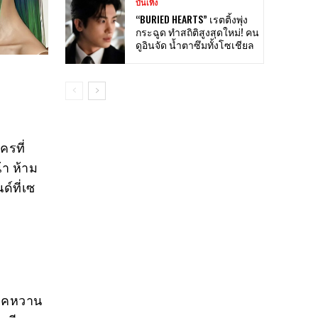
บันเทิง
“BURIED HEARTS” เรตติ้งพุ่ง
กระฉูด ทำสถิติสูงสุดใหม่! คน
ดูอินจัด น้ำตาซึมทั้งโซเชียล
ครที่
้า ห้าม
์ที่เซ
ลุคหวาน