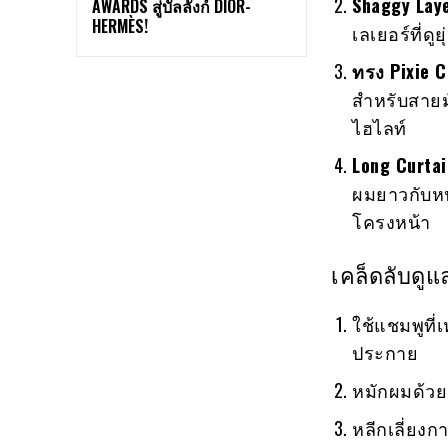
Shaggy Lay
AWARDS สู่บัลลังก์ DIOR-
HERMÈS!
เลเยอร์ที่ด
ทรง Pixie C
สำหรับสายมั
ไฮไลท์
Long Curta
ผมยาวกับหน้
โครงหน้า
เคล็ดลับดูแ
ใช้แชมพูที่
ประกาย
หมักผมด้วย
หลีกเลี่ยง