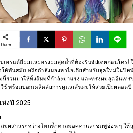
Share
กับเทรนด์สีผมและทรงผมสุดล้ำที่ต้องรีบอัปเดตก่อนใคร! ใ
คให้ทันสมัย หรือกำลังมองหาไอเดียสำหรับลุคใหม่ในปีหน
ี้รวมมาให้ทั้งสีผมที่กำลังมาแรง และทรงผมสุดอินเทรนด
กใช้ พร้อมบอกเคล็ดลับการดูแลเส้นผมให้สวยเป๊ะตลอดปี
ห่งปี 2025
h
ารผสมผสานระหว่างโทนน้ำตาลมอคค่าและชมพูอ่อน ๆ ให้