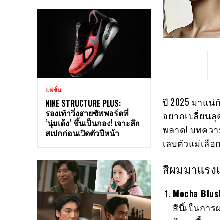
แฟชั่น
ปี 2025 มาแน่
NIKE STRUCTURE PLUS:
รองเท้าวิ่งสายซัพพอร์ตที่
อยากเปลี่ยนลุ
‘นุ่มเด้ง’ ขึ้นเป็นกอง! เจาะลึก
พลาด! บทความน
สเปกก่อนเปิดตัวปีหน้า
เลบตัวแม่เลือ
สีผมมาแรงแ
Mocha Blus
สีนี้เป็นก