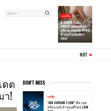
search
แฟชั่น
G-SHOCK จับมือ
CROCS ปล่อยสนีกเก
อร์สายแฟสุดพีค ดีไซน์
ล้ำแบบไม่เคยมีมา
ก่อน!
HOT
ปเดต
DON'T MISS
มา!
แฟชั่น
“AIR JORDAN 1 LOW” สีล่าสุด
สนีกเกอร์เจ้าของดีไซน์ LOW