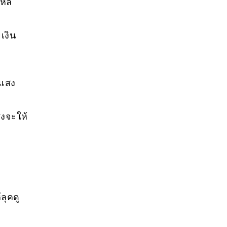
หลี
เงิน
กแสง
สงจะให้
ลุคดู