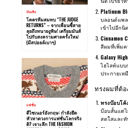
นิด เปรี้ย
Platinum B
บันเทิง
บลอนด์แพลต
โคตรทีมสมทบ “THE JUDGE
RETURNS” – จากเพื่อนซี้สาย
เข้าไปอีกน
ลุยถึงทนายงูพิษ! เตรียมมันส์
ไปกับสงครามศาลครั้งใหม่
Cinnamon C
(มีสปอยล์เบาๆ)
สีผมที่เพิ
Galaxy High
ไฮไลท์แบบกา
ประกายเหม
ทรงผมที่ต้
ทรงบ๊อบโค
แฟชั่น
บ๊อบสั้นแต่
ดีไซเนอร์อังกฤษ: กำลังยึด
หัวหาดวงการแฟชั่นโลกจริง
สดใสและทั
ดิ? เจาะลึก THE FASHION