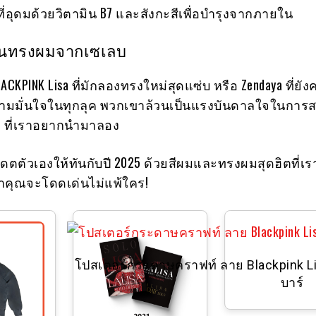
่อุดมด้วยวิตามิน B7 และสังกะสีเพื่อบำรุงจากภายใน
ั่นทรงผมจากเซเลบ
LACKPINK Lisa ที่มักลองทรงใหม่สุดแซ่บ หรือ Zendaya ที่ยัง
มมั่นใจในทุกลุค พวกเขาล้วนเป็นแรงบันดาลใจในการส
ๆ ที่เราอยากนำมาลอง
ปเดตตัวเองให้ทันกับปี 2025 ด้วยสีผมและทรงผมสุดฮิตที่เ
่าคุณจะโดดเด่นไม่แพ้ใคร!
โปสเตอร์กระดาษคราฟท์ ลาย Blackpink Li
บาร์