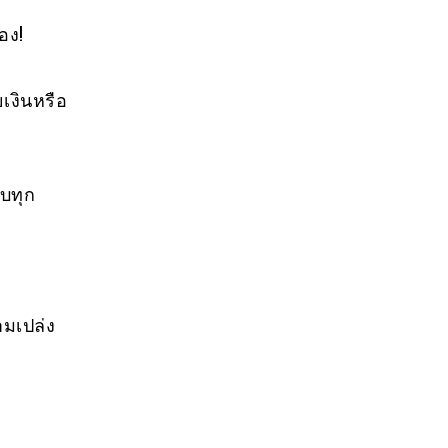
อง!
ยเงินหรือ
ับทุก
ามเปล่ง