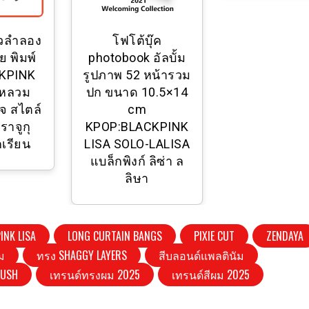
าวลําลอง
โฟโต้บุ๊ค
าย พิมพ์
photobook อัลบั้ม
KPINK
รูปภาพ 52 หน้ารวม
งหลวม
ปก ขนาด 10.5×14
ทจ สไตล์
cm
ราจูกุ
KPOP:BLACKPINK
กเรียน
LISA SOLO-LALISA
แบล็กพิงก์ ลิซ่า ล
ลิษา
INK LISA
LONG CURTAIN BANGS
PIXIE CUT
ZENDAYA
ม
ทรง SHAGGY LAYERS
สีบลอนด์แพลตินัม
LUSH
เทรนด์ทรงผม 2025
เทรนด์สีผม 2025