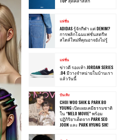
TOP สุดคลาสสิก
แฟชั่น
ADIDAS รู้จักกีฬา แต่ DENIM?
การพลิกโฉมแฟชั่นสตรีท
สไตล์ใหม่ที่คุณอาจยังไม่รู้
แฟชั่น
ข่าวดี รองเท้า JORDAN SERIES
.04 มีวางจำหน่ายในบ้านเรา
แล้ววันนี้
บันเทิง
CHOI WOO SHIK & PARK BO
YOUNG เปิดเผยเคมีธรรมชาติ
ใน “MELO MOVIE” พร้อม
ปฏิกิริยาเด็ดจาก PARK SEO
JOON และ PARK HYUNG SIK!