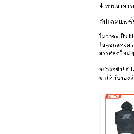
ทานอาหารที
อัปเดตแฟช
ไม่ว่าจะเป็น B
ไอคอนแห่งควา
สรรค์ลุคใหม่ 
อย่ารอช้า! อั
มาให้ รับรองว