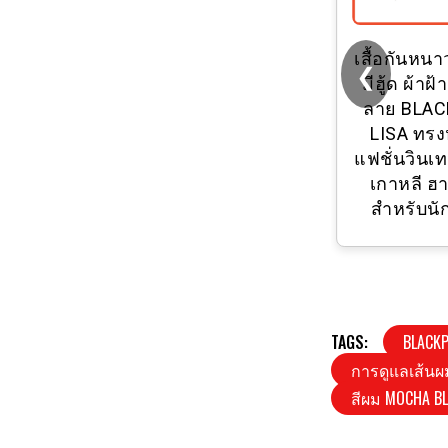
การ์ด lomo
เสื้อกันหน
❮
BLACKPINK Lisa
มีฮู้ด ผ้าฝ้
jennie Rosé
ลาย BLAC
โปสการ์ดอัลบั้มรูป
LISA ทร
การ์ดขนาดเล็ก
แฟชั่นวินเ
Ming โปสการ์ด 7th
เกาหลี ฮา
สําหรับนั
TAGS:
BLACKP
การดูแลเส้นผ
สีผม MOCHA B