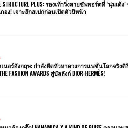
E STRUCTURE PLUS: รองเท้าวิ่งสายซัพพอร์ตที่ ‘นุ่มเด้ง’ 
นกอง! เจาะลึกสเปกก่อนเปิดตัวปีหน้า
น
ซเนอร์อังกฤษ: กำลังยึดหัวหาดวงการแฟชั่นโลกจริงดิ
 THE FASHION AWARDS สู่บัลลังก์ DIOR-HERMÈS!
น
หมาต้องกรี๊ด! NANAMICA X A KIND OF GUISE คอลแลบสุ