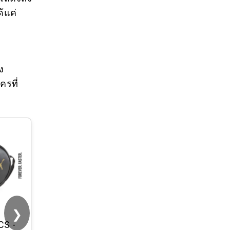
้แค่
ง
ครที่
❯
CS -