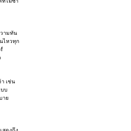
ี่ไม่ซ้ำ
ความทัน
่อนไหวทุก
of
ว
้า เช่น
แบบ
ะบาย
งแสดงถึง