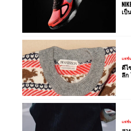
NIK
เป็
แฟชั่
ดีไ
ลึก
แฟชั่
สาย