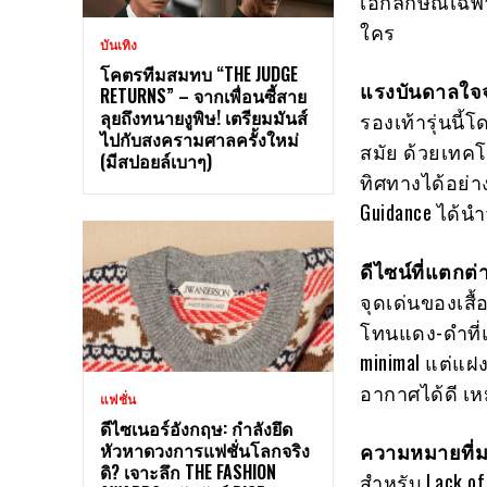
เอกลักษณ์เฉพา
ใคร
บันเทิง
โคตรทีมสมทบ “THE JUDGE
แรงบันดาลใจ
RETURNS” – จากเพื่อนซี้สาย
ลุยถึงทนายงูพิษ! เตรียมมันส์
รองเท้ารุ่นน
ไปกับสงครามศาลครั้งใหม่
สมัย ด้วยเทคโน
(มีสปอยล์เบาๆ)
ทิศทางได้อย่า
Guidance ได้น
ดีไซน์ที่แตกต่
จุดเด่นของเสื
โทนแดง-ดำที่
minimal แต่แฝง
อากาศได้ดี เ
แฟชั่น
ดีไซเนอร์อังกฤษ: กำลังยึด
หัวหาดวงการแฟชั่นโลกจริง
ความหมายที่ม
ดิ? เจาะลึก THE FASHION
สำหรับ Lack of