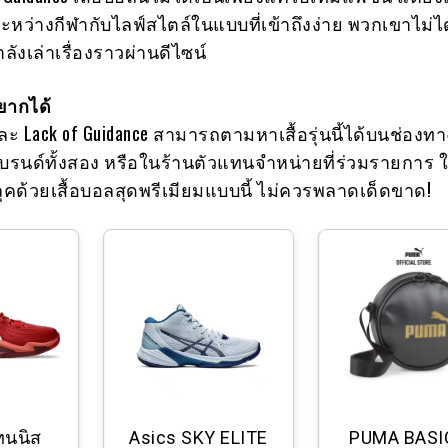
ะหว่างกีฬากับไลฟ์สไตล์ในแบบที่เข้าถึงง่าย พวกเขาไม่ได
ำลังเล่าเรื่องราวผ่านดีไซน์
ยากได้
ะ Lack of Guidance สามารถตามหาเสื้อรุ่นนี้ได้บนช่องทา
นด์ทั้งสอง หรือในร้านตัวแทนจำหน่ายที่ร่วมรายการ ใ
คด้วยเสื้อบอลสุดพรีเมียมแบบนี้ ไม่ควรพลาดเด็ดขาด!
ทนนิส
Asics SKY ELITE
PUMA BASI