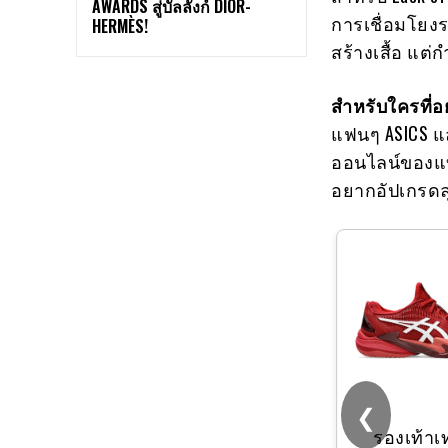
AWARDS สู่บัลลังก์ DIOR-
การเชื่อมโยงร
HERMÈS!
สร้างเสื้อ แต่ก
สำหรับใครที่อ
แฟนๆ ASICS แล
ออนไลน์ของแบร
อยากอัปเกรดลุ
❮
[
ALL WIDE]
รองเท้าเ