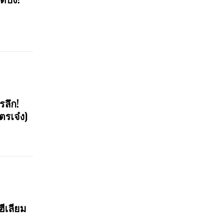
รลึก!
ตรเจ๋ง)
ฮีเลียม