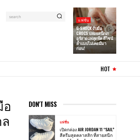
search
แฟชั่น
G-SHOCK จับมือ
CROCS ปล่อยสนีกเก
อร์สายแฟสุดพีค ดีไซน์
ล้ำแบบไม่เคยมีมา
ก่อน!
HOT
มือ
DON'T MISS
าล
แฟชั่น
เปิดกล่อง AIR JORDAN 11 “SAIL”
สีครีมสุดคลาสสิก ที่สายสนีก