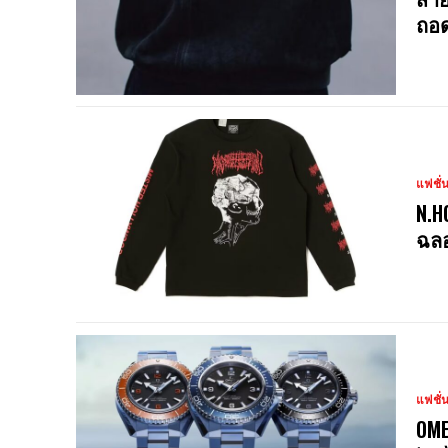
ถอด
แฟชั่
N.H
ฉลอ
แฟชั่
OME