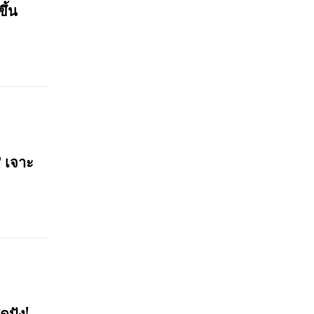
ขึ้น
? เจาะ
ดปัง!