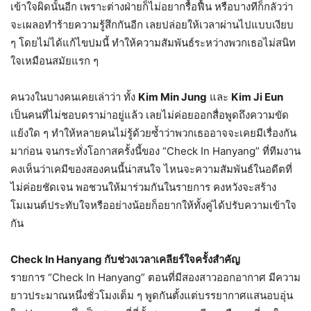
เข้าใจผิดนั้นอีก เพราะต่างฝ่ายก็ไม่อยากรื้อฟื้น หรือบางทีก็กลัวว่า
จะเผลอทำร้ายความรู้สึกกันอีก เลยปล่อยให้เวลาผ่านไปแบบเงียบ
ๆ โดยไม่ได้แก้ไขปมนี้ ทำให้ความสัมพันธ์ระหว่างพวกเธอไม่สนิท
ใจเหมือนสมัยแรก ๆ
คนวงในบางคนเคยเล่าว่า ทั้ง
Kim Min Jung
และ
Kim Ji Eun
เป็นคนที่ไม่ชอบดราม่าอยู่แล้ว เลยไม่ค่อยออกสื่อพูดถึงความขัด
แย้งใด ๆ ทำให้หลายคนไม่รู้ด้วยซ้ำว่าพวกเธออาจจะเคยมีเรื่องกัน
มาก่อน จนกระทั่งโอกาสครั้งนี้ของ “Check In Hanyang” ที่ทีมงาน
คงเห็นว่าเคมีของสองคนนี้น่าสนใจ ไหนจะความสัมพันธ์ในอดีตที่
ไม่ค่อยชัดเจน พอชวนให้มาร่วมกันในรายการ คงหวังจะสร้าง
โมเมนต์ประทับใจหรืออย่างน้อยก็อยากให้ทั้งคู่ได้ปรับความเข้าใจ
กัน
Check In Hanyang กับช่วงเวลาเคลียร์ใจครั้งสำคัญ
รายการ “Check In Hanyang” ตอนที่มีสองสาวออกอากาศ มีความ
ยาวประมาณหนึ่งชั่วโมงเต็ม ๆ พูดกันตั้งแต่บรรยากาศแสนอบอุ่น