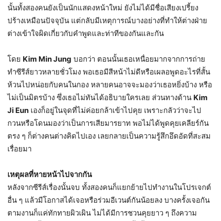
นั้นทั้งสองคนยังเป็นนักแสดงหน้าใหม่ ยังไม่ได้มีชื่อเสียงเปรี้ยง
ปร้างเหมือนปัจจุบัน แต่กลับมีเหตุการณ์บางอย่างที่ทำให้ต่างฝ่าย
ต่างเข้าใจผิดเกี่ยวกับคำพูดและท่าทีของกันและกัน
โดย
Kim Min Jung
บอกว่า ตอนนั้นเธอเหนื่อยมากจากการถ่าย
ทำซีรีส์ยาวหลายชั่วโมง พอเธอมีสีหน้าไม่ดีหรือเผลอพูดอะไรที่สั้น
ห้วนไปหน่อยกับคนในกอง หลายคนอาจจะมองว่าเธอหยิ่งบ้าง หรือ
ไม่เป็นมิตรบ้าง ซึ่งเธอไม่ทันได้อธิบายใครเลย ส่วนทางด้าน
Kim
Ji Eun
เองก็อยู่ในจุดที่ไม่ค่อยกล้าเข้าไปคุย เพราะกลัวว่าจะไป
กวนหรือโดนมองว่าเป็นการเสียมารยาท พอไม่ได้พูดคุยเคลียร์กัน
ตรง ๆ ก็ต่างคนต่างคิดไปเอง เลยกลายเป็นความรู้สึกอึดอัดที่สะสม
เรื่อยมา
เหตุผลที่หายหน้าไปจากกัน
หลังจากซีรีส์เรื่องนั้นจบ ทั้งสองคนก็แยกย้ายไปทำงานในโปรเจกต์
อื่น ๆ แล้วมีโอกาสได้เจอหรือร่วมอีเวนต์กันน้อยลง บางครั้งเจอกัน
ตามงานก็แค่ทักทายผิวเผิน ไม่ได้มีการชวนคุยยาว ๆ ถึงความ