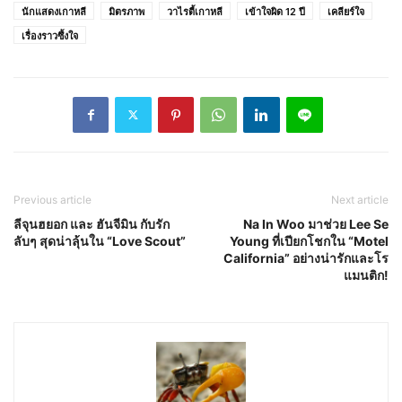
นักแสดงเกาหลี
มิตรภาพ
วาไรตี้เกาหลี
เข้าใจผิด 12 ปี
เคลียร์ใจ
เรื่องราวซึ้งใจ
Previous article
Next article
ลีจุนฮยอก และ ฮันจีมิน กับรัก
Na In Woo มาช่วย Lee Se
ลับๆ สุดน่าลุ้นใน “Love Scout”
Young ที่เปียกโชกใน “Motel
California” อย่างน่ารักและโร
แมนติก!