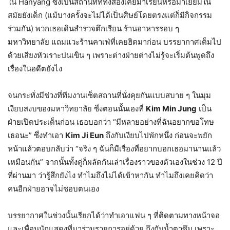
ใน Hanyang ซึ่งเป็นสถานที่ที่ทั้งสองเคยมาเรียนหรือมาเยี่ยมใน
สมัยยังเด็ก (แม้บางครั้งจะไม่ได้เป็นศิษย์โดยตรงแต่ก็มีกิจกรรม
ร่วมกัน) พวกเธอเดินสำรวจตึกเรียน ร้านอาหารรอบ ๆ
มหาวิทยาลัย แถมแวะร้านคาเฟ่ที่เคยฮิตมาก่อน บรรยากาศเต็มไป
ด้วยเสียงหัวเราะปนเขิน ๆ เพราะต่างฝ่ายต่างไม่รู้จะเริ่มต้นพูดถึง
เรื่องในอดีตยังไง
จนกระทั่งมีช่วงที่ทีมงานเซ็ตสถานที่นั่งคุยกันแบบสบาย ๆ ในมุม
เงียบสงบของมหาวิทยาลัย ซึ่งตอนนั้นเองที่
Kim Min Jung
เป็น
ฝ่ายเปิดประเด็นก่อน เธอบอกว่า “มีหลายอย่างที่ฉันอยากขอโทษ
เธอนะ” ซึ่งทำเอา
Kim Ji Eun
ถึงกับเงียบไปพักหนึ่ง ก่อนจะพยัก
หน้าแล้วตอบกลับว่า “จริง ๆ ฉันก็มีเรื่องที่อยากบอกเธอมานานแล้ว
เหมือนกัน” จากนั้นทั้งคู่ก็ผลัดกันเล่าเรื่องราวของตัวเองในช่วง 12 ปี
ที่ผ่านมา ว่ารู้สึกยังไง ทำไมถึงไม่ได้เข้าหากัน ทำไมถึงเคยคิดว่า
คนอีกฝ่ายอาจไม่ชอบตนเอง
บรรยากาศในช่วงนั้นเรียกได้ว่าทำเอาแฟน ๆ ที่ติดตามทางหน้าจอ
และเพื่อนนักแสดงที่มาร่วมรายการอยู่ด้วย ถึงกับน้ำตาซึม เพราะ