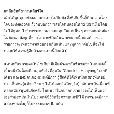
ผลลัพธ์หลังการเคลียร์ใจ
เมื่อได้พูดทุกอย่างออกมาแบบไม่ปิดบัง สิ่งที่เกิดขึ้นก็คือความโล่ง
ใจของทั้งสองคน ถึงกับบอกว่า “เสียใจที่ปล่อยให้ 12 ปีผ่านไปโดย
ไม่ได้พูดอะไร” เพราะหากพวกเธอคุยกันแต่เนิ่น ๆ ความสัมพันธ์คง
ไม่ต้องมาถึงจุดที่หายไปจากชีวิตกันนานขนาดนี้ ตอนท้ายของ
รายการจะเห็นว่าพวกเธอกอดกันแน่น และพูดว่า “ต่อไปนี้จะไม่
ปล่อยให้ความรู้สึกค้างคาแบบนี้อีกแล้ว”
แฟนคลับหลายคนในโซเชียลมีเดียต่างพากันชื่นชมว่า โมเมนต์นี้
เป็นหนึ่งในช็อตที่อบอุ่นหัวใจที่สุดใน “Check In Hanyang” เลยที
เดียว และยังมีคนคอมเมนต์อีกว่า รู้สึกดีที่ได้เห็นนักแสดงที่เคยมี
ประเด็นกัน (แม้จะเงียบ ๆ ไม่ได้ออกสื่อใหญ่โต) กลับมาเป็นเพื่อนที่
คอยสนับสนุนกันอีกครั้ง ไม่แน่ว่าในอนาคตเราอาจจะได้เห็นพวก
เธอร่วมงานกันในโปรเจกต์ซีรีส์หรือภาพยนตร์ก็ได้ เพราะเคมีการ
แสดงของทั้งคู่ก็ไม่ธรรมดาเหมือนกัน