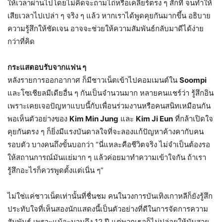
ให้เวลาผ่านไปโดยไม่คิดจะถามไถ่หรือเคลียร์ตรง ๆ สักที จนทำให้
เสียเวลาไปเปล่า ๆ จริง ๆ แล้ว หากเราได้พูดคุยกันมากขึ้น อธิบาย
ความรู้สึกให้ชัดเจน อาจจะช่วยให้ความสัมพันธ์กลับมาดีได้ง่าย
กว่าที่คิด
กระแสตอบรับจากแฟน ๆ
หลังรายการออกอากาศ ก็มีชาวเน็ตเข้าไปคอมเมนต์ใน
Soompi
และโซเชียลมีเดียอื่น ๆ กันเป็นจำนวนมาก หลายคนแชร์ว่า รู้สึกอิน
เพราะเคยเจอปัญหาแบบนี้กับเพื่อนร่วมงานหรือคนสนิทเหมือนกัน
พอเห็นตัวอย่างของ
Kim Min Jung
และ
Kim Ji Eun
ที่กล้าเปิดใจ
คุยกันตรง ๆ ก็ยิ่งมีแรงบันดาลใจที่จะลองแก้ปัญหาค้างคากับคน
รอบตัว บางคนถึงขั้นบอกว่า “นี่แหละคือชีวิตจริง ไม่จำเป็นต้องรอ
ให้สถานการณ์มันแย่มาก ๆ แล้วค่อยมาทำความเข้าใจกัน ถ้าเรา
รู้สึกอะไรก็ควรพูดตั้งแต่เนิ่น ๆ”
ไม่ใช่แค่ชาวเน็ตเท่านั้นที่ชื่นชม คนในวงการบันเทิงเกาหลีก็ยังรู้สึก
ประทับใจที่เห็นสองนักแสดงนี้เป็นตัวอย่างที่ดีในการจัดการความ
สัมพันธ์ เพราะแม้จะนานถึง 12 ปี แต่พวกเธอก็ไม่ปล่อยให้มันสาย