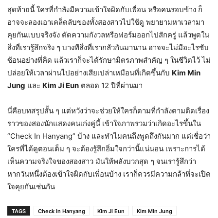
สุดท้ายนี้ ใครที่กำลังมีความเข้าใจผิดกับเพื่อน หรือคนรอบข้าง ก็
อาจจะลองเอาเคล็ดลับของทั้งสองสาวไปใช้ดู พยายามหาเวลามา
คุยกันแบบจริงจัง ตัดความกังวลหรือฟอร์มออกไปสักครู่ แล้วพูดใน
สิ่งที่เรารู้สึกจริง ๆ บางทีสิ่งที่เรากลัวกันมานาน อาจจะไม่มีอะไรซับ
ซ้อนอย่างที่คิด แล้วเราก็จะได้รักษามิตรภาพสำคัญ ๆ ในชีวิตไว้ ไม่
ปล่อยให้เวลาผ่านไปอย่างเสียเปล่าเหมือนที่เกิดขึ้นกับ
Kim Min
Jung
และ
Kim Ji Eun
ตลอด 12 ปีที่ผ่านมา
นี่คือบทสรุปสั้น ๆ แต่หวังว่าจะช่วยให้ใครก็ตามที่กำลังตามติดเรื่อง
ราวของสองนักแสดงคนเก่งคู่นี้ เข้าใจภาพรวมว่าเกิดอะไรขึ้นใน
“Check In Hanyang” บ้าง และทำไมคนถึงพูดถึงกันมาก แต่เชื่อว่า
ใครที่ได้ดูตอนเต็ม ๆ จะต้องรู้สึกอิ่มใจกว่านี้แน่นอน เพราะการได้
เห็นความจริงใจของสองสาว มันให้พลังบวกสุด ๆ จนเรารู้สึกว่า
หากวันหนึ่งต้องเข้าใจผิดกับเพื่อนบ้าง เราก็ควรมีความกล้าที่จะเปิด
ใจคุยกันเช่นกัน
TAGS
Check In Hanyang
Kim Ji Eun
Kim Min Jung