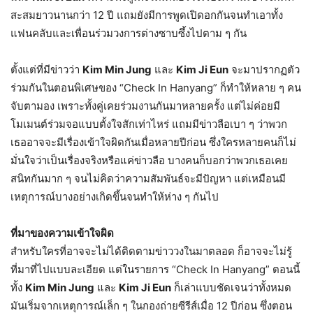
สะสมยาวนานกว่า 12 ปี แถมยังมีการพูดเปิดอกกันจนทำเอาทั้ง
แฟนคลับและเพื่อนร่วมวงการต่างซาบซึ้งไปตาม ๆ กัน
ตั้งแต่ที่มีข่าวว่า
Kim Min Jung
และ
Kim Ji Eun
จะมาปรากฏตัว
ร่วมกันในตอนพิเศษของ “Check In Hanyang” ก็ทำให้หลาย ๆ คน
จับตามอง เพราะทั้งคู่เคยร่วมงานกันมาหลายครั้ง แต่ไม่ค่อยมี
โมเมนต์ร่วมจอแบบตั้งใจสักเท่าไหร่ แถมมีข่าวลือเบา ๆ ว่าพวก
เธออาจจะมีเรื่องเข้าใจผิดกันเมื่อหลายปีก่อน ซึ่งใครหลายคนก็ไม่
มั่นใจว่าเป็นเรื่องจริงหรือแค่ข่าวลือ บางคนก็บอกว่าพวกเธอเคย
สนิทกันมาก ๆ จนไม่คิดว่าความสัมพันธ์จะมีปัญหา แต่เหมือนมี
เหตุการณ์บางอย่างเกิดขึ้นจนทำให้ห่าง ๆ กันไป
ที่มาของความเข้าใจผิด
สำหรับใครที่อาจจะไม่ได้ติดตามข่าววงในมาตลอด ก็อาจจะไม่รู้
ที่มาที่ไปแบบละเอียด แต่ในรายการ “Check In Hanyang” ตอนนี้
ทั้ง
Kim Min Jung
และ
Kim Ji Eun
ก็เล่าแบบชัดเจนว่าทั้งหมด
มันเริ่มจากเหตุการณ์เล็ก ๆ ในกองถ่ายซีรีส์เมื่อ 12 ปีก่อน ซึ่งตอน