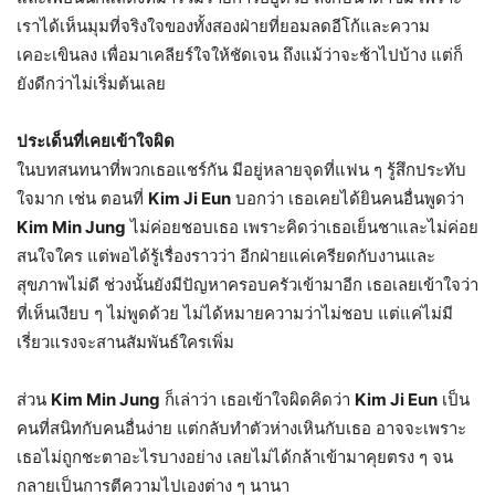
เราได้เห็นมุมที่จริงใจของทั้งสองฝ่ายที่ยอมลดอีโก้และความ
เคอะเขินลง เพื่อมาเคลียร์ใจให้ชัดเจน ถึงแม้ว่าจะช้าไปบ้าง แต่ก็
ยังดีกว่าไม่เริ่มต้นเลย
ประเด็นที่เคยเข้าใจผิด
ในบทสนทนาที่พวกเธอแชร์กัน มีอยู่หลายจุดที่แฟน ๆ รู้สึกประทับ
ใจมาก เช่น ตอนที่
Kim Ji Eun
บอกว่า เธอเคยได้ยินคนอื่นพูดว่า
Kim Min Jung
ไม่ค่อยชอบเธอ เพราะคิดว่าเธอเย็นชาและไม่ค่อย
สนใจใคร แต่พอได้รู้เรื่องราวว่า อีกฝ่ายแค่เครียดกับงานและ
สุขภาพไม่ดี ช่วงนั้นยังมีปัญหาครอบครัวเข้ามาอีก เธอเลยเข้าใจว่า
ที่เห็นเงียบ ๆ ไม่พูดด้วย ไม่ได้หมายความว่าไม่ชอบ แต่แค่ไม่มี
เรี่ยวแรงจะสานสัมพันธ์ใครเพิ่ม
ส่วน
Kim Min Jung
ก็เล่าว่า เธอเข้าใจผิดคิดว่า
Kim Ji Eun
เป็น
คนที่สนิทกับคนอื่นง่าย แต่กลับทำตัวห่างเหินกับเธอ อาจจะเพราะ
เธอไม่ถูกชะตาอะไรบางอย่าง เลยไม่ได้กล้าเข้ามาคุยตรง ๆ จน
กลายเป็นการตีความไปเองต่าง ๆ นานา