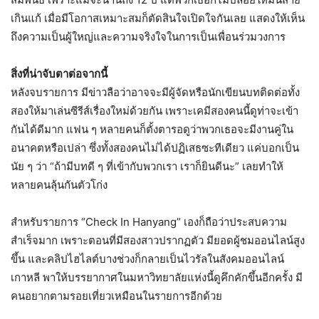
เกินแก้ เมื่อมีโอกาสเหมาะสมก็ตัดสินใจเปิดใจกันเลย แสดงให้เห็น
ถึงความเป็นผู้ใหญ่และความจริงใจในการเป็นเพื่อนร่วมวงการ
สิ่งที่น่าจับตาต่อจากนี้
หลังจบรายการ มีข่าวลือว่าอาจจะมีผู้จัดหรือนักเขียนบทติดต่อทั้ง
สองให้มาเล่นซีรีส์เรื่องใหม่ด้วยกัน เพราะเคมีสองคนนี้ดูท่าจะเข้า
กันได้ดีมาก แฟน ๆ หลายคนก็ตั้งตารอดูว่าพวกเธอจะมีงานคู่ใน
อนาคตหรือเปล่า ซึ่งทั้งสองคนไม่ได้ปฏิเสธซะทีเดียว แค่บอกเป็น
นัย ๆ ว่า “ถ้ามีบทดี ๆ ที่เข้ากับพวกเรา เราก็ยินดีนะ” เลยทำให้
หลายคนลุ้นกันตัวโก่ง
สำหรับรายการ “Check In Hanyang” เองก็ถือว่าประสบความ
สำเร็จมาก เพราะตอนที่มีสองสาวปรากฏตัว มียอดผู้ชมออนไลน์สูง
ขึ้น และคลิปไฮไลต์บางช่วงก็กลายเป็นไวรัลในสังคมออนไลน์
เกาหลี พาให้บรรยากาศในมหาวิทยาลัยแห่งนี้ดูคึกคักขึ้นอีกครั้ง มี
คนอยากตามรอยเที่ยวเหมือนในรายการอีกด้วย