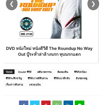
❮
❯
ndup No Way
นรกแตก
TAGS
Doubt ซีรีส์
คดีฆาตกรรม
คิมจองจิน
ซีรีส์ปกป้อง
ซีรีส์ระทึกขวัญ
ซีรีส์เกาหลีสืบสวน
ซีรีส์แนวลึกลับ
ฮันซอกคยู
เรื่องราวสืบสวน
แชวอนบิน