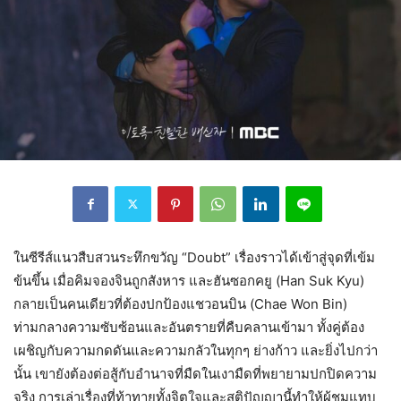
ในซีรีส์แนวสืบสวนระทึกขวัญ “Doubt” เรื่องราวได้เข้าสู่จุดที่เข้ม
ข้นขึ้น เมื่อคิมจองจินถูกสังหาร และฮันซอกคยู (Han Suk Kyu)
กลายเป็นคนเดียวที่ต้องปกป้องแชวอนบิน (Chae Won Bin)
ท่ามกลางความซับซ้อนและอันตรายที่คืบคลานเข้ามา ทั้งคู่ต้อง
เผชิญกับความกดดันและความกลัวในทุกๆ ย่างก้าว และยิ่งไปกว่า
นั้น เขายังต้องต่อสู้กับอำนาจที่มืดในเงามืดที่พยายามปกปิดความ
จริง การเล่าเรื่องที่ท้าทายทั้งจิตใจและสติปัญญานี้ทำให้ผู้ชมแทบ