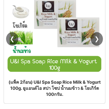
❮
❯
(แพ็ค 2ก้อน) U&I Spa Soap Rice Milk & Yogurt
100g. ยูแอนด์ไอ สปา โซป น้ำนมข้าว & โยเกิร์ต
100กรัม.