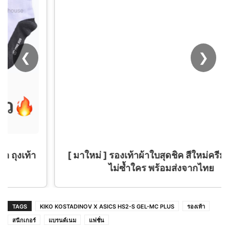
❮
❯
[ มาใหม่ ] รองเท้าผ้าใบสุดชิค สีใหม่ครีมดำ สวย
ไม่ซ้ำใคร พร้อมส่งจากไทย
TAGS
KIKO KOSTADINOV X ASICS HS2-S GEL-MC PLUS
รองเท้า
สนีกเกอร์
แบรนด์เนม
แฟชั่น