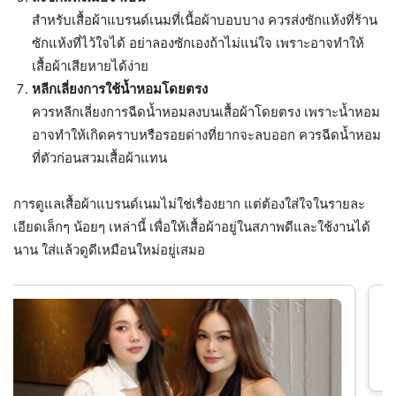
สำหรับเสื้อผ้าแบรนด์เนมที่เนื้อผ้าบอบบาง ควรส่งซักแห้งที่ร้าน
ซักแห้งที่ไว้ใจได้ อย่าลองซักเองถ้าไม่แน่ใจ เพราะอาจทำให้
เสื้อผ้าเสียหายได้ง่าย
หลีกเลี่ยงการใช้น้ำหอมโดยตรง
ควรหลีกเลี่ยงการฉีดน้ำหอมลงบนเสื้อผ้าโดยตรง เพราะน้ำหอม
อาจทำให้เกิดคราบหรือรอยด่างที่ยากจะลบออก ควรฉีดน้ำหอม
ที่ตัวก่อนสวมเสื้อผ้าแทน
การดูแลเสื้อผ้าแบรนด์เนมไม่ใช่เรื่องยาก แต่ต้องใส่ใจในรายละ
เอียดเล็กๆ น้อยๆ เหล่านี้ เพื่อให้เสื้อผ้าอยู่ในสภาพดีและใช้งานได้
นาน ใส่แล้วดูดีเหมือนใหม่อยู่เสมอ
Spider-Man วินเทจ สหรัฐอเมริกา สไปเดอร์แ
ผู้ชาย กีฬา สันทนาการ หลวม เสื้อยืด COD