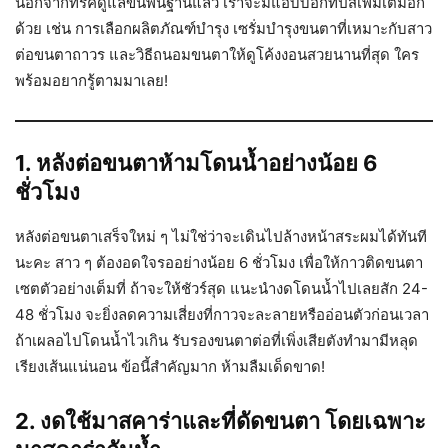
นอกจากทริคดูแลขั้นพื้นฐานแล้ว เราจะมีแอบบอกทิปส์เพิ่มเติมอีก
ด้วย เช่น การเลือกผลิตภัณฑ์บำรุง เซรั่มบำรุงขนตาที่เหมาะกับสาว
ต่อขนตาถาวร และวิธีถนอมขนตาให้ดูโค้งงอนสวยนานที่สุด ใคร
พร้อมอยากรู้ตามมาเลย!
1. หลังต่อขนตาห้ามโดนน้ำอย่างน้อย 6
ชั่วโมง
หลังต่อขนตาเสร็จใหม่ ๆ ไม่ใช่ว่าจะเดินไปล้างหน้าสระผมได้ทันที
นะคะ สาว ๆ ต้องอดใจรออย่างน้อย 6 ชั่วโมง เพื่อให้กาวติดขนตา
เซตตัวอย่างเต็มที่ ถ้าจะให้ชัวร์สุด แนะนำงดโดนน้ำไปเลยสัก 24-
48 ชั่วโมง จะยิ่งลดความเสี่ยงที่กาวจะละลายหรืออ่อนตัวก่อนเวลา
ถ้าเผลอไปโดนน้ำไวเกิน รับรองขนตาต่อที่เพิ่งเสียตังทำมามีหลุด
เรียงเส้นแน่นอน ข้อนี้สำคัญมาก ห้ามลืมเด็ดขาด!
2. งดใช้มาสคาร่าและที่ดัดขนตา โดยเฉพาะ