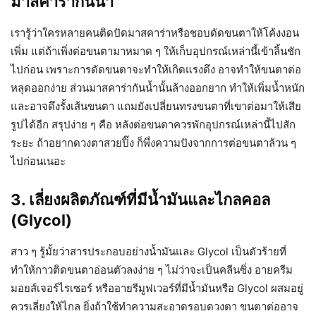
มาสคาร่ากันน้ำ
เรารู้ว่าใครหลายคนติดปัดมาสคาร่าหรือชอบดัดขนตาให้โค้งงอน
เพิ่ม แต่ถ้าเพิ่งต่อขนตามาหมาด ๆ ให้เก็บอุปกรณ์เหล่านี้เข้าลิ้นชัก
ไปก่อน เพราะการดัดขนตาจะทำให้เกิดแรงดึง อาจทำให้ขนตาต่อ
หลุดออกง่าย ส่วนมาสคาร่ากันน้ำนั้นล้างออกยาก ทำให้เพิ่มน้ำหนัก
และอาจดึงรั้งเส้นขนตา แถมยังเปลี่ยนทรงขนตาที่เขาต่อมาให้เสีย
รูปได้อีก สรุปง่าย ๆ คือ หลังต่อขนตาควรพักอุปกรณ์เหล่านี้ไปสัก
ระยะ ถ้าอยากดวงตาสวยปิ๊ง ก็พึ่งความปังจากการต่อขนตาล้วน ๆ
ไปก่อนเนอะ
3. เลี่ยงผลิตภัณฑ์ที่มีน้ำมันและไกลคอล
(Glycol)
สาว ๆ รู้มั้ยว่าสารประกอบอย่างน้ำมันและ Glycol เป็นตัวร้ายที่
ทำให้กาวติดขนตาอ่อนตัวลงง่าย ๆ ไม่ว่าจะเป็นคลีนซิ่ง อายครีม
มอยส์เจอร์ไรเซอร์ หรืออายรีมูฟเวอร์ที่มีน้ำมันหรือ Glycol ผสมอยู่
ควรเลี่ยงให้ไกล ยิ่งถ้าใช้ทำความสะอาดรอบดวงตา ขนตาต่ออาจ