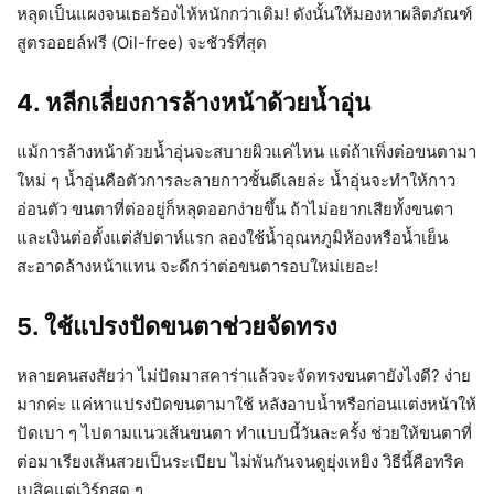
หลุดเป็นแผงจนเธอร้องไห้หนักกว่าเดิม! ดังนั้นให้มองหาผลิตภัณฑ์
สูตรออยล์ฟรี (Oil-free) จะชัวร์ที่สุด
4. หลีกเลี่ยงการล้างหน้าด้วยน้ำอุ่น
แม้การล้างหน้าด้วยน้ำอุ่นจะสบายผิวแค่ไหน แต่ถ้าเพิ่งต่อขนตามา
ใหม่ ๆ น้ำอุ่นคือตัวการละลายกาวชั้นดีเลยล่ะ น้ำอุ่นจะทำให้กาว
อ่อนตัว ขนตาที่ต่ออยู่ก็หลุดออกง่ายขึ้น ถ้าไม่อยากเสียทั้งขนตา
และเงินต่อตั้งแต่สัปดาห์แรก ลองใช้น้ำอุณหภูมิห้องหรือน้ำเย็น
สะอาดล้างหน้าแทน จะดีกว่าต่อขนตารอบใหม่เยอะ!
5. ใช้แปรงปัดขนตาช่วยจัดทรง
หลายคนสงสัยว่า ไม่ปัดมาสคาร่าแล้วจะจัดทรงขนตายังไงดี? ง่าย
มากค่ะ แค่หาแปรงปัดขนตามาใช้ หลังอาบน้ำหรือก่อนแต่งหน้าให้
ปัดเบา ๆ ไปตามแนวเส้นขนตา ทำแบบนี้วันละครั้ง ช่วยให้ขนตาที่
ต่อมาเรียงเส้นสวยเป็นระเบียบ ไม่พันกันจนดูยุ่งเหยิง วิธีนี้คือทริค
เบสิคแต่เวิร์กสุด ๆ