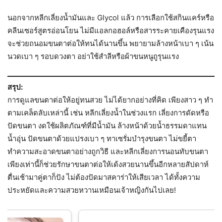
นอกจากหลีกเลี่ยงน้ำมันและ Glycol แล้ว การเลือกใช้สกินแคร์หรือ
คลีนเซอร์สูตรอ่อนโยน ไม่มีแอลกอฮอล์หรือสารระคายเคืองรุนแรง
จะช่วยถนอมขนตาต่อให้ทนได้นานขึ้น พยายามล้างหน้าเบา ๆ เน้น
นวดเบา ๆ รอบดวงตา อย่าใช้สำลีหรือผ้าขนหนูถูรุนแรง
สรุป:
การดูแลขนตาต่อให้อยู่ทนสวย ไม่ได้ยากอย่างที่คิด เพียงสาว ๆ ทำ
ตามเคล็ดลับเหล่านี้ เช่น หลีกเลี่ยงน้ำในช่วงแรก เลี่ยงการดัดหรือ
ปัดขนตา งดใช้ผลิตภัณฑ์ที่มีน้ำมัน ล้างหน้าด้วยน้ำธรรมดาแทน
น้ำอุ่น ปัดขนตาด้วยแปรงเบา ๆ ทาเซรั่มบำรุงขนตา ไม่ขยี้ตา
ทำความสะอาดขนตาอย่างถูกวิธี และหลีกเลี่ยงการนอนทับขนตา
เพียงเท่านี้ก็ช่วยรักษาขนตาต่อให้เด้งสวยนานขึ้นอีกหลายสัปดาห์
ตื่นเช้ามาคู่ตาก็ปัง ไม่ต้องปัดมาสคาร่าให้เสียเวลา ได้ทั้งความ
ประหยัดและความสวยหวานเหมือนเจ้าหญิงกันไปเลย!