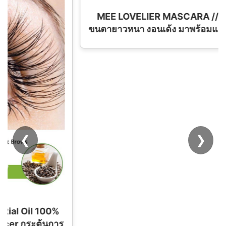
❮
❯
MEE LOVELIER MASCARA // มาสคาร่าเพิ่ม
ขนตายาวหนา งอนเด้ง มาพร้อมแปรงปัดมาสคาร่า