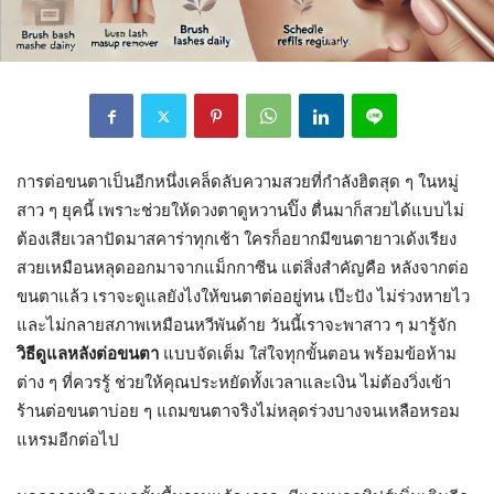
การต่อขนตาเป็นอีกหนึ่งเคล็ดลับความสวยที่กำลังฮิตสุด ๆ ในหมู่
สาว ๆ ยุคนี้ เพราะช่วยให้ดวงตาดูหวานปิ๊ง ตื่นมาก็สวยได้แบบไม่
ต้องเสียเวลาปัดมาสคาร่าทุกเช้า ใครก็อยากมีขนตายาวเด้งเรียง
สวยเหมือนหลุดออกมาจากแม็กกาซีน แต่สิ่งสำคัญคือ หลังจากต่อ
ขนตาแล้ว เราจะดูแลยังไงให้ขนตาต่ออยู่ทน เป๊ะปัง ไม่ร่วงหายไว
และไม่กลายสภาพเหมือนหวีพันด้าย วันนี้เราจะพาสาว ๆ มารู้จัก
วิธีดูแลหลังต่อขนตา
แบบจัดเต็ม ใส่ใจทุกขั้นตอน พร้อมข้อห้าม
ต่าง ๆ ที่ควรรู้ ช่วยให้คุณประหยัดทั้งเวลาและเงิน ไม่ต้องวิ่งเข้า
ร้านต่อขนตาบ่อย ๆ แถมขนตาจริงไม่หลุดร่วงบางจนเหลือหรอม
แหรมอีกต่อไป