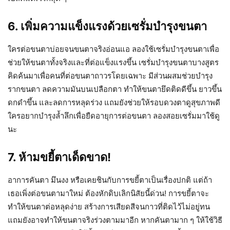
6. เพิ่มความแข็งแรงด้วยเซรั่มบำรุงขนตา
ใครต่อขนตาบ่อยจนขนตาจริงอ่อนแอ ลองใช้เซรั่มบำรุงขนตาเพื่อ
ช่วยให้ขนตาทั้งจริงและที่ต่อแข็งแรงขึ้น เซรั่มบำรุงขนตาบางสูตร
คิดค้นมาเพื่อคนที่ต่อขนตาถาวรโดยเฉพาะ มีส่วนผสมช่วยบำรุง
รากขนตา ลดความมันบนเปลือกตา ทำให้ขนตายึดติดดีขึ้น ยาวขึ้น
ดกดำขึ้น และลดการหลุดร่วง แถมยังช่วยให้รอบดวงตาดูสุขภาพดี
ใครอยากบำรุงล้ำลึกเพื่อยืดอายุการต่อขนตา ลองสอยเซรั่มมาใช้ดู
นะ
7. ห้ามขยี้ตาเด็ดขาด!
อาการคันตา มึนงง หรือเคยชินกับการขยี้ตาเป็นเรื่องปกติ แต่ถ้า
เธอเพิ่งต่อขนตามาใหม่ ต้องหักดิบเลิกนิสัยนี้ด่วน! การขยี้ตาจะ
ทำให้ขนตาต่อหลุดง่าย สร้างการเสียดสีจนกาวที่ติดไว้ไม่อยู่ทน
แถมยังอาจทำให้ขนตาจริงร่วงตามมาอีก หากคันตามาก ๆ ให้ใช้วิธี