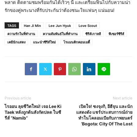
พลาด ติดตามชมพร้อมกันได้เร็วๆ นี้ และเตรียมฟินไปกับความน่า
รักของคู่พระนางที่รับประกันว่าต้องชนะใจแฟนๆ แน่นอน!
TAGS
Han Ji Min
Lee Jun Hyuk
Love Scout
ความรักในที่ทำงาน
ความสัมพันธ์ในที่ทำงาน
ซีรีส์เกาหลี
ทีเซอร์ซีรีส์
เคมีนักแสดง
แนะนำซีรีส์ใหม่
โรแมนติกคอมเมดี้
Previous article
Next article
ไรออน ลุยชีวิตใหม่! เจอ Lee Ki
เปิดใจ! ซงจุงกิ, อีฮีจุน และนัก
Taek หลังถูกต้นสังกัดปลด ในซี
แสดงดัง แชร์ประสบการณ์ถ่าย
รีส์ “Namib”
ทำในโคลอมเบียกับภาพยนตร์
‘Bogota: City Of The Lost