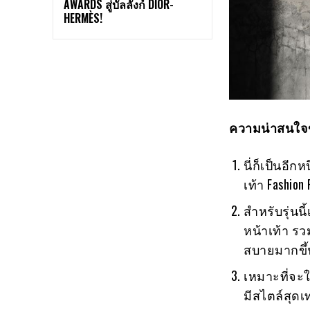
AWARDS สู่บัลลังก์ DIOR-
HERMÈS!
ความน่าสนใจข
นี่ก็เป็นอี
เท้า Fashion
สำหรับรุ่นนี
หน้าเท้า รว
สบายมากขึ้
เหมาะที่จะใ
มีสไตล์สุดเท