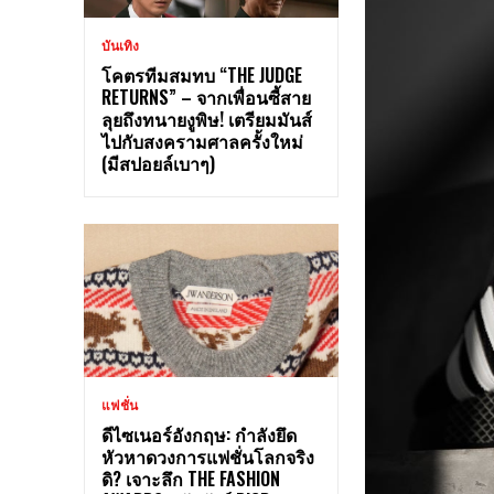
บันเทิง
โคตรทีมสมทบ “THE JUDGE
RETURNS” – จากเพื่อนซี้สาย
ลุยถึงทนายงูพิษ! เตรียมมันส์
ไปกับสงครามศาลครั้งใหม่
(มีสปอยล์เบาๆ)
แฟชั่น
ดีไซเนอร์อังกฤษ: กำลังยึด
หัวหาดวงการแฟชั่นโลกจริง
ดิ? เจาะลึก THE FASHION