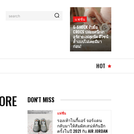
search
แฟชั่น
G-SHOCK จับมือ
CROCS ปล่อยสนีกเก
อร์สายแฟสุดพีค ดีไซน์
ล้ำแบบไม่เคยมีมา
ก่อน!
HOT
CORE
DON'T MISS
แฟชั่น
รองเท้าไนกี้แอร์ จอร์แดน
กลับมาให้สัมผัสเสน่ห์กันอีก
ครั้งในปี 2021 กับ AIR JORDAN