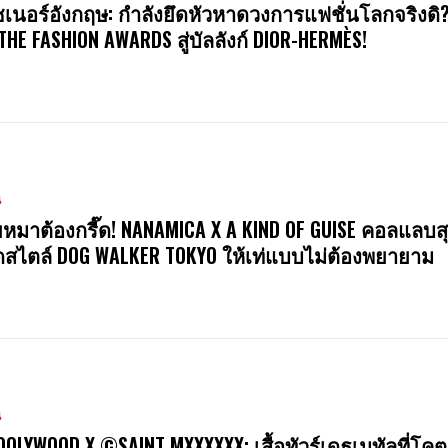
ซเนอร์อังกฤษ: กำลังยึดหัวหาดวงการแฟชั่นโลกจริงดิ
 THE FASHION AWARDS สู่บัลลังก์ DIOR-HERMÈS!
น
หมาต้องกรี๊ด! NANAMICA X A KIND OF GUISE คอลแลบสุ
สไตล์ DOG WALKER TOKYO ให้เท่แบบไม่ต้องพยายาม
น
OOLYWOOD X ©SAINT MXXXXXX: เสื้อทัวร์เดธเมทัลที่โคต