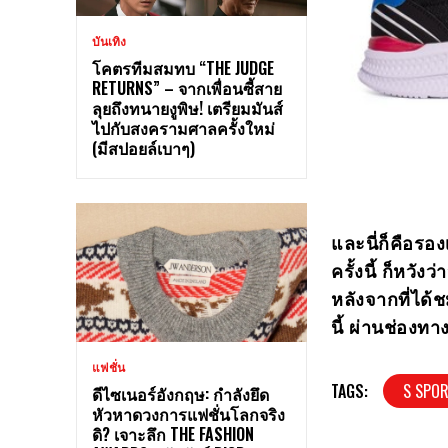
บันเทิง
โคตรทีมสมทบ “THE JUDGE
RETURNS” – จากเพื่อนซี้สาย
ลุยถึงทนายงูพิษ! เตรียมมันส์
ไปกับสงครามศาลครั้งใหม่
(มีสปอยล์เบาๆ)
และนี่ก็คือรอง
ครั้งนี้ ก็หวั
หลังจากที่ได
นี้ ผ่านช่อง
แฟชั่น
TAGS:
S SPOR
ดีไซเนอร์อังกฤษ: กำลังยึด
หัวหาดวงการแฟชั่นโลกจริง
ดิ? เจาะลึก THE FASHION