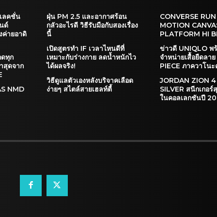
เลคชั่น
ฝุ่น PM 2.5 และอากาศร้อน
CONVERSE RUN
นด์
กลัวอะไรดี วิธีรับมือกับสองเรื่อง
MOTION CANVA
ค่ายอาดิ
นี้
PLATFORM HI 
เปิดสูตรทำ IF เวลาไหนดีที่
ข่าวดี UNIQLO พร
ดทุก
เหมาะกับร่างกาย ลดน้ำหนักไว
จำหน่ายเสื้อยืดลา
่าสุดจาก
ได้ผลจริง!
PIECE ภาควาโนะคุน
E
วิธีดูแลตัวเองหลังบริจาคเลือด
JORDAN ZION 4
DAS NMD
ง่ายๆ สไตล์สายเฮลท์ตี้
SILVER สนีกเกอร์สุด
ในคอลเลกชันปี 2