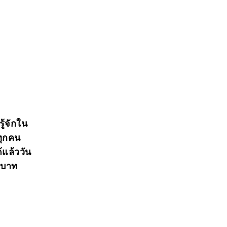
ู้จักใน
ทุกคน
แล้ววัน
 บาท