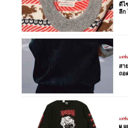
ดีไ
ลึก
แฟชั่
สาย
ถอด
แฟชั่
N.H