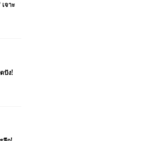
? เจาะ
ดปัง!
รลึก!