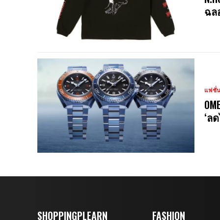
ฉลอ
แฟชั่
OME
‘ลด
SHOPPINGPLEARN
FASHION