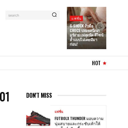
search
แฟชั่น
G-SHOCK จับมือ
CROCS ปล่อยสนีกเก
อร์สายแฟสุดพีค ดีไซน์
ล้ำแบบไม่เคยมีมา
ก่อน!
HOT
 01
DON'T MISS
แฟชั่น
FUTBOLX THUNDER มอบความ
นุ่มสบายและกระชับเท้าให้