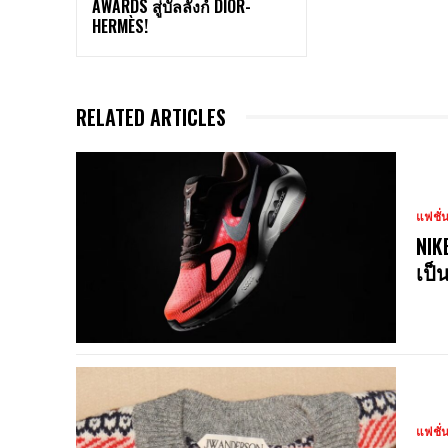
AWARDS สู่บัลลังก์ DIOR-
HERMÈS!
RELATED ARTICLES
แฟชั่
NIK
เป็
แฟชั่