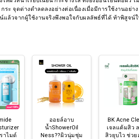
า กระ จุดด่างดำลดลงอย่างต่อเนื่องเมื่อมีการใช้งานอย่าง
น์แล้วจากผู้ใช้งานจริงพึงพอใจกับผลลัพธ์ที่ได้ ท้าพิสูจน์ใ
mide
ออยล์อาบ
BK Acne Cle
sturizer
น้ำShowerOil
เจลแต้มสิว 
ซราไมด์
Ness??ผิวนุ่มชุ่ม
สิวยุบไว ช่วย