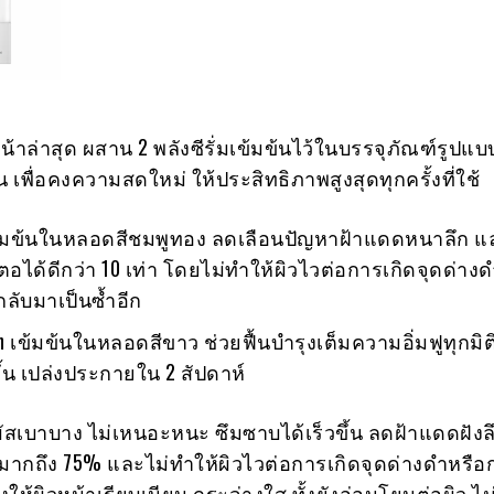
หน้าล่าสุด ผสาน 2 พลังซีรั่มเข้มข้นไว้ในบรรจุภัณฑ์รูปแบบ
ัน เพื่อคงความสดใหม่ ให้ประสิทธิภาพสูงสุดทุกครั้งที่ใช้
เข้มข้นในหลอดสีชมพูทอง ลดเลือนปัญหาฝ้าแดดหนาลึก แ
นตอได้ดีกว่า 10 เท่า โดยไม่ทำให้ผิวไวต่อการเกิดจุดด่าง
ลับมาเป็นซ้ำอีก
on เข้มข้นในหลอดสีขาว ช่วยฟื้นบำรุงเต็มความอิ่มฟูทุกมิต
้น เปล่งประกายใน 2 สัปดาห์
ัมผัสเบาบาง ไม่เหนอะหนะ ซึมซาบได้เร็วขึ้น ลดฝ้าแดดฝังล
มากถึง 75% และไม่ทำให้ผิวไวต่อการเกิดจุดด่างดำหรือ
รุงให้ผิวหน้าเรียบเนียน กระจ่างใส ทั้งยังอ่อนโยนต่อผิว 