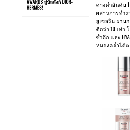
AWARDS สู่บัลลังก์ DIOR-
ด่างดำอันดับ 1
HERMÈS!
ผสานการทำงาน
ยูเซอริน ผ่า
ดีกว่า 10 เท่
ซ้ำอีก และ HY
หมองคล้ำได้ตร