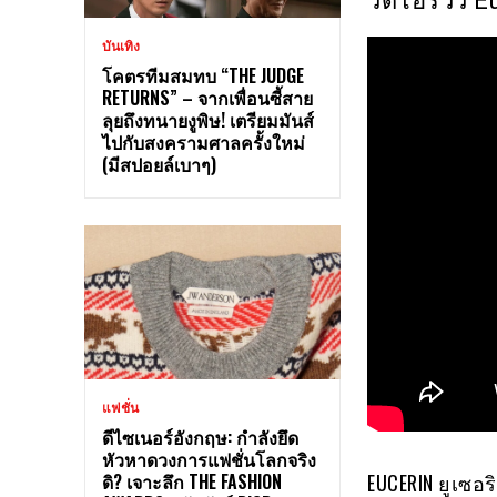
วิดีโอรีวิว
บันเทิง
โคตรทีมสมทบ “THE JUDGE
RETURNS” – จากเพื่อนซี้สาย
ลุยถึงทนายงูพิษ! เตรียมมันส์
ไปกับสงครามศาลครั้งใหม่
(มีสปอยล์เบาๆ)
แฟชั่น
ดีไซเนอร์อังกฤษ: กำลังยึด
หัวหาดวงการแฟชั่นโลกจริง
ดิ? เจาะลึก THE FASHION
EUCERIN ยูเซอร