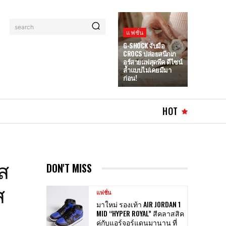
search
แฟชั่น
G-SHOCK จับมือ
CROCS ปล่อยสนีกเก
อร์สายแฟสุดพีค ดีไซน์
ล้ำแบบไม่เคยมีมา
ก่อน!
HOT
ูส
DON'T MISS
ส
แฟชั่น
มาใหม่ รองเท้า AIR JORDAN 1
MID “HYPER ROYAL” สีคลาสสิค
คู่กับแอร์จอร์แดนมานาน ที่