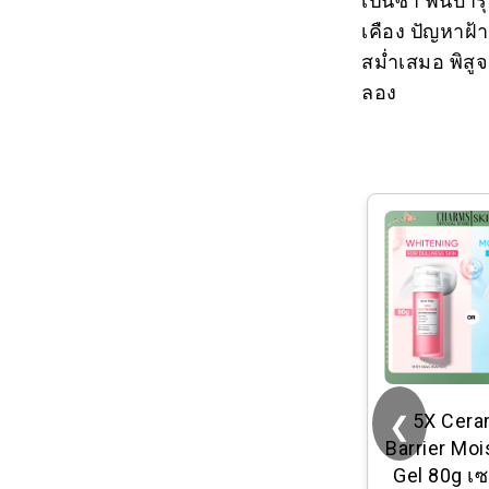
เคือง ปัญหาฝ้
สม่ำเสมอ พิสูจ
ลอง
❮
[ส่งไว?] Cezanne
5X Cera
UV Foundation EX
Barrier Moi
Plus SPF23 PA++
Gel 80g เ