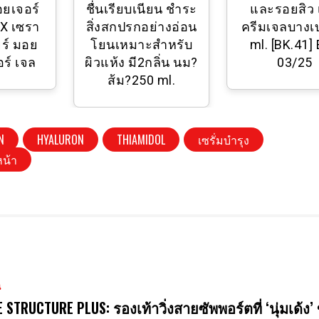
อยเจอร์
ชื่นเรียบเนียน ชำระ
และรอยสิว เ
5X เซรา
สิ่งสกปรกอย่างอ่อน
ครีมเจลบางเ
ยร์ มอย
โยนเหมาะสำหรับ
ml. [BK.41]
อร์ เจล
ผิวแห้ง มี2กลิ่น นม?
03/25
ส้ม?250 ml.
N
HYALURON
THIAMIDOL
เซรั่มบำรุง
หน้า
น
E STRUCTURE PLUS: รองเท้าวิ่งสายซัพพอร์ตที่ ‘นุ่มเด้ง’ 