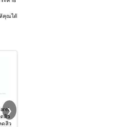
ห้คุณได้
❯
arel
ลดสิว
ลดสิว