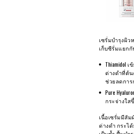
เซรั่มบำรุงผิว
เก็บซีรั่มแยกก
Thiamidol 
ด่างดำที่ต้
ช่วยลดการก
Pure Hyalur
กระจ่างใสขึ
เนื้อเซรั่มมีส
ด่างดำ กระได้
เป็นซ้ำ ฟื้นบำ