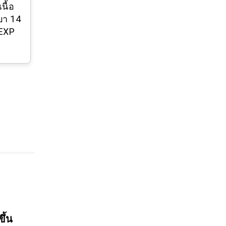
นื้อ
บา 14
 EXP
ขึ้น