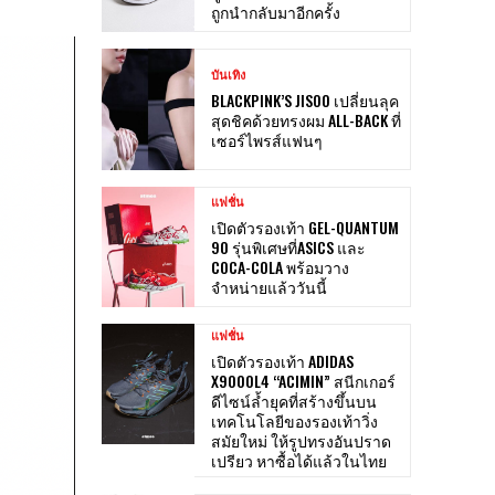
ถูกนำกลับมาอีกครั้ง
บันเทิง
BLACKPINK’S JISOO เปลี่ยนลุค
สุดชิคด้วยทรงผม ALL-BACK ที่
เซอร์ไพรส์แฟนๆ
แฟชั่น
เปิดตัวรองเท้า GEL-QUANTUM
90 รุ่นพิเศษที่ASICS และ
COCA-COLA พร้อมวาง
จำหน่ายแล้ววันนี้
แฟชั่น
เปิดตัวรองเท้า ADIDAS
X9000L4 “ACIMIN” สนีกเกอร์
ดีไซน์ล้ำยุคที่สร้างขึ้นบน
เทคโนโลยีของรองเท้าวิ่ง
สมัยใหม่ ให้รูปทรงอันปราด
เปรียว หาซื้อได้แล้วในไทย