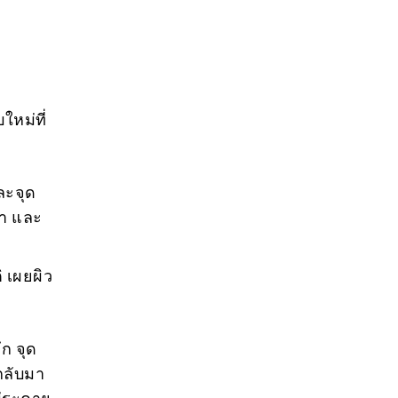
ใหม่ที่
ละจุด
ดำ และ
ิ เผยผิว
ึก จุด
กลับมา
ไม่ระคาย