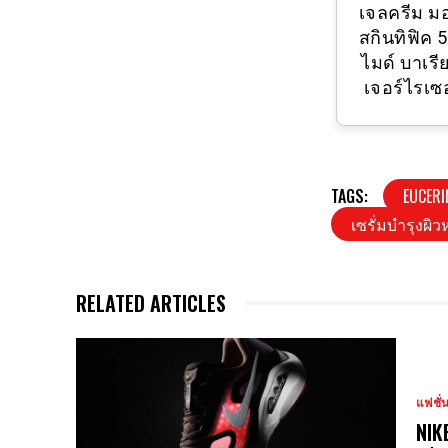
แป้งผสมรองพื้น ทั้ง
เจลครีม ม
แบบตลับ และ รีฟิล
สกินทิฟิค 
ไมด์ บาเรี
เจอร์ไรเซ
TAGS:
EUCERI
เซรั่มบำรุงผิว
RELATED ARTICLES
แฟชั่
NIK