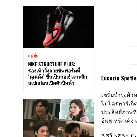
แฟชั่น
NIKE STRUCTURE PLUS:
รองเท้าวิ่งสายซัพพอร์ตที่
‘นุ่มเด้ง’ ขึ้นเป็นกอง! เจาะลึก
Eucerin Spotl
สเปกก่อนเปิดตัวปีหน้า
เซรั่มบำรุงผิ
ไมโครทาร์เก็ต
ประสิทธิภาพที
อิ่มฟู หน้าเด้