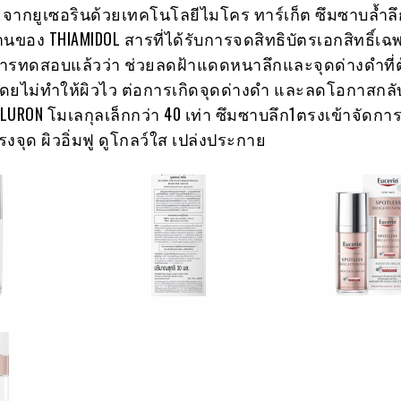
 จากยูเซอรินด้วยเทคโนโลยีไมโคร ทาร์เก็ต ซึมซาบล้ำลึกส
ของ THIAMIDOL สารที่ได้รับการจดสิทธิบัตรเอกสิทธิ์เ
นการทดสอบแล้วว่า ช่วยลดฝ้าแดดหนาลึกและจุดด่างดำที่
า โดยไม่ทำให้ผิวไว ต่อการเกิดจุดด่างดำ และลดโอกาสกลั
ALURON โมเลกุลเล็กกว่า 40 เท่า ซึมซาบลึก1ตรงเข้าจัดการ
งจุด ผิวอิ่มฟู ดูโกลว์ใส เปล่งประกาย