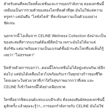
สำหรับคนที่หลงใหลทั้งแฟชั่นและการออกกำลังกาย คอลเลกชันนี้
เหมือนเป็นการรวมตัวของสองโลกที่ลงตัวที่สุด มันไม่ใช่แค่ความ
หรูหรา แต่มันคือ “ไลฟ์สไตล์” ที่สะท้อนความเป็นตัวเองอย่าง
ชัดเจน
นอกจากนี้ ไอเท็มจาก CELINE Wellness Collection ยังน่าจะเป็น
ของสะสมที่สาวกแบรนด์ต้องมีติดบ้าน เพราะมันไม่ได้มาแค่
ฟังก์ชัน แต่มาพร้อมความเป็นแบรนด์ชั้นนำระดับโลกที่แค่เห็นก็รู้
เลยว่า “ไม่ธรรมดา”
ปิดท้ายด้วยการบอกว่า…ตอนนี้โลกแฟชั่นไม่ได้อยู่แค่บนรันเวย์อีก
ต่อไป แต่มันได้เคลื่อนไหวไปพร้อมกับเราในทุกย่างก้าวของชีวิต
โดยเฉพาะในช่วงเวลาที่เราใส่ใจสุขภาพมากกว่าที่เคย และ
CELINE ก็เข้าใจตรงนี้ได้อย่างเฉียบขาด
ใครที่อยากฟิตแอนด์แฟบแบบมีระดับ ต้องลองสัมผัสคอลเลกชันนี้
ดูสักครั้ง แล้วคุณจะรู้ว่า…การออกกำลังกายกับ CELINE มันไม่ใช่