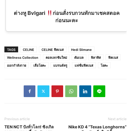
ต่างหู Bvlgari
ก่อนสั่งรบกวนทักมาเชคสตอค
ก่อนนะคะ
TAGS
CELINE
CELINE ฟิตเนส
Hedi Slimane
Wellness Collection
คอลเลกชันใหม่
ดัมเบล
พิลาทิส
ฟิตเนส
ออกกำลังกาย
เสื่อโยคะ
แบรนด์หรู
แฟชั่นฟิตเนส
โยคะ
Previous article
Next article
TEN NCT ปังทั่วโลก! ซิงเกิล
Nike KD 4 “Texas Longhorns”