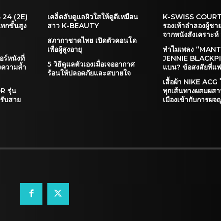
24 (2E)
เคล็ดลับดูแลผิวใสให้ดูดีเหมือน
K-SWISS COUR
ทกขั้นสูง
สาว K-BEAUTY
รองเท้าลำลองผู้ชา
จากหนังสังเคราะห์
สภากาชาดไทย เปิดตัวคอนโด
เพื่อผู้สูงอายุ
ทำไมเพลง “MANT
์หนังที่
JENNIE BLACKPIN
5 วิธีดูแลตัวเองเมื่อเจออากาศ
ฝงความล้ำ
แบน? ข้อสงสัยที่แฟ
ร้อนให้ปลอดภัยและสบายใจ
เสื้อผ้า NIKE ACG 
 รุ่น
ทุกเส้นทางผสมผส
หรับสาย
เมืองเข้ากับการผจ