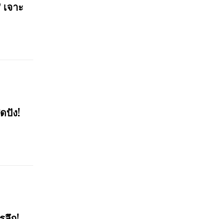
? เจาะ
ดปัง!
รลึก!