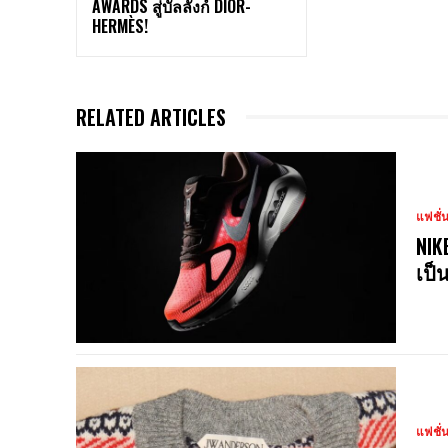
AWARDS สู่บัลลังก์ DIOR-
HERMÈS!
RELATED ARTICLES
แฟชั่
NIK
เป็
แฟชั่