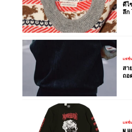
ดีไ
ลึก
แฟชั่
สาย
ถอด
แฟชั่
N.H