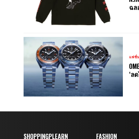
ฉลอ
แฟชั่
OME
‘ลด
SHOPPINGPLEARN
FASHION