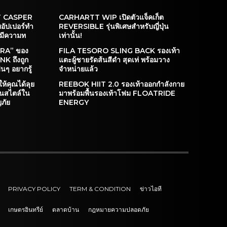
T CASPER
CARHARTT WIP เปิดตัวแจ็คเก็ต
ยอัปเปอร์ทำ
REVERSIBLE รุ่นพิเศษสำหรับญี่ปุ่น
 มีความท
เท่านั้น!
RA” ของ
FILA TESORO SLING BACK รองเท้า
K ถึงถูก
แตะผู้ชายรัดส้นสีดำ สุดเท่ พร้อมวาง
นๆ อยากรู้
จำหน่ายแล้ว
ให้คุณได้ลุย
REEBOK HIIT 2.0 รองเท้าออกกำลังกาย
านสไตล์ใน
มาพร้อมพื้นรองเท้าโฟม FLOATRIDE
ญภัย
ENERGY
PRIVACY POLICY
TERM & CONDITION
ข่าวไอที
เกษตรอินทรีย์
ตลาดบ้าน
กฎหมายความปลอดภัย