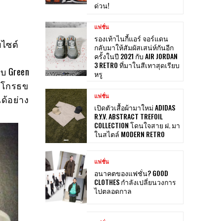
ด่วน!
แฟชั่น
รองเท้าไนกี้แอร์ จอร์แดน
บไซต์
กลับมาให้สัมผัสเสน่ห์กันอีก
ครั้งในปี 2021 กับ AIR JORDAN
3 RETRO ที่มาในสีเทาสุดเรียบ
บ Green
หรู
ามโกรธข
แฟชั่น
ด้อย่าง
เปิดตัวเสื้อผ้ามาใหม่ ADIDAS
R.Y.V. ABSTRACT TREFOIL
COLLECTION โดนใจสาย ฝ. มา
ในสไตล์ MODERN RETRO
แฟชั่น
อนาคตของแฟชั่น? GOOD
CLOTHES กำลังเปลี่ยนวงการ
ไปตลอดกาล