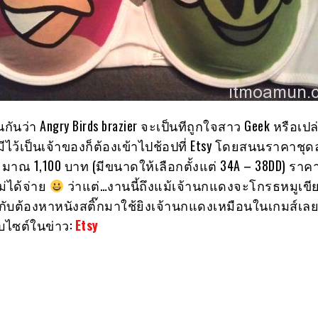
กันว่า Angry Birds brazier จะเป็นทีถูกใจสาว Geek หรือเปล
ไว้เป็นเจ้าของก็ต้องเข้าไปช้อปที่ Etsy โดยสนนราคาชุด
มาณ 1,100 บาท (มีขนาดให้เลือกตั้งแต่ 34A – 38DD) ราคา
ม่ได้จ่าย
ว่าแต่…งานนี้ถึงแม้เจ้านกแดงจะโกรธหมูเขี
งกับต้องหาหนังสติ๊กมาใช้ยิงเจ้านกแดงเหมือนในเกมส์เล
ว็บไซต์ในข่าว:
Etsy