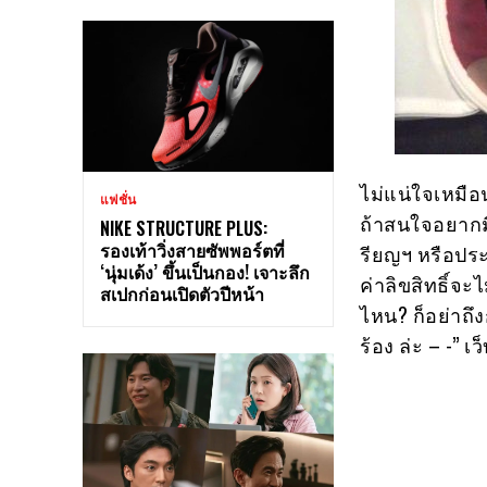
ไม่แน่ใจเหมือน
แฟชั่น
ถ้าสนใจอยากมี
NIKE STRUCTURE PLUS:
รองเท้าวิ่งสายซัพพอร์ตที่
รียญฯ หรือประ
‘นุ่มเด้ง’ ขึ้นเป็นกอง! เจาะลึก
ค่าลิขสิทธิ์จะไ
สเปกก่อนเปิดตัวปีหน้า
ไหน? ก็อย่าถึ
ร้อง ล่ะ – -” เ