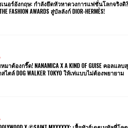
ซเนอร์อังกฤษ: กำลังยึดหัวหาดวงการแฟชั่นโลกจริงดิ
 THE FASHION AWARDS สู่บัลลังก์ DIOR-HERMÈS!
น
หมาต้องกรี๊ด! NANAMICA X A KIND OF GUISE คอลแลบสุ
สไตล์ DOG WALKER TOKYO ให้เท่แบบไม่ต้องพยายาม
น
OOLYWOOD X ©SAINT MXXXXXX: เสื้อทัวร์เดธเมทัลที่โคต