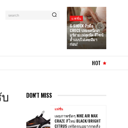
search
แฟชั่น
G-SHOCK จับมือ
CROCS ปล่อยสนีกเก
อร์สายแฟสุดพีค ดีไซน์
ล้ำแบบไม่เคยมีมา
ก่อน!
HOT
ับ
DON'T MISS
แฟชั่น
เผยภาพชัดๆ NIKE AIR MAX
CRAZE สีใหม่ BLACK/BRIGHT
CITRUS เท่จัดจนอยากกดสั่ง