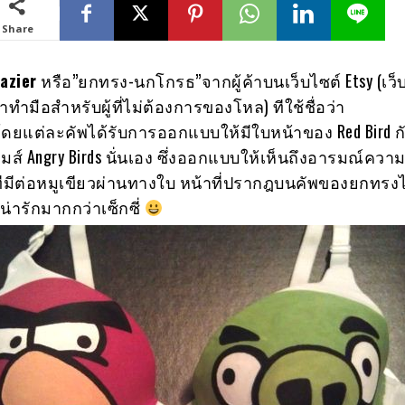
Share
azier
หรือ”ยกทรง-นกโกรธ”จากผู้ค้าบนเว็บไซต์ Etsy (เว็
ทำมือสำหรับผู้ที่ไม่ต้องการของโหล) ทีใช้ชื่อว่า
โดยแต่ละคัพได้รับการออกแบบให้มีใบหน้าของ Red Bird กั
เกมส์ Angry Birds นั่นเอง ซึ่งออกแบบให้เห็นถึงอารมณ์คว
ีมีต่อหมูเขียวผ่านทางใบ หน้าที่ปรากฎบนคัพของยกทรงไ
น่ารักมากกว่าเซ็กซี่